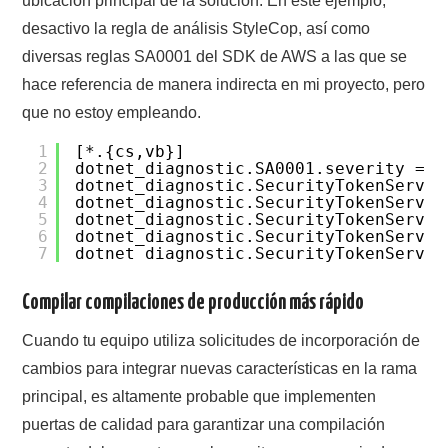
ubicación principal de la solución. En este ejemplo,
desactivo la regla de análisis StyleCop, así como
diversas reglas SA0001 del SDK de AWS a las que se
hace referencia de manera indirecta en mi proyecto, pero
que no estoy empleando.
1
[*.{cs,vb}]
2
dotnet_diagnostic.SA0001.severity = n
3
dotnet_diagnostic.SecurityTokenServic
4
dotnet_diagnostic.SecurityTokenServic
5
dotnet_diagnostic.SecurityTokenServic
6
dotnet_diagnostic.SecurityTokenServic
7
dotnet_diagnostic.SecurityTokenServic
Compilar compilaciones de producción más rápido
Cuando tu equipo utiliza solicitudes de incorporación de
cambios para integrar nuevas características en la rama
principal, es altamente probable que implementen
puertas de calidad para garantizar una compilación