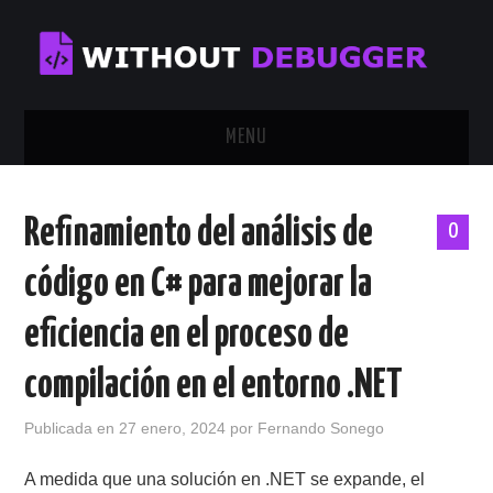
MENU
INICIO
Refinamiento del análisis de
0
TUTORIALES
código en C# para mejorar la
CALENDAR
eficiencia en el proceso de
CONTÁCTAME
compilación en el entorno .NET
SOBRE MÍ
Publicada en
27 enero, 2024
por
Fernando Sonego
A medida que una solución en .NET se expande, el