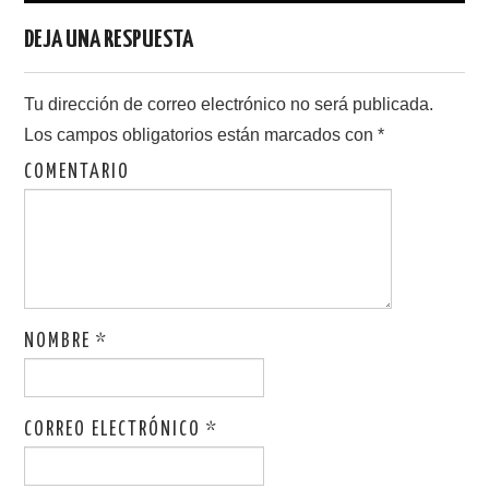
S
(
entradas
e
S
a
e
DEJA UNA RESPUESTA
b
a
r
b
e
r
e
e
n
e
Tu dirección de correo electrónico no será publicada.
u
n
n
u
Los campos obligatorios están marcados con
*
a
n
v
a
e
v
COMENTARIO
n
e
t
n
a
t
n
a
a
n
n
a
u
n
e
u
v
e
a
v
)
a
)
NOMBRE
*
CORREO ELECTRÓNICO
*