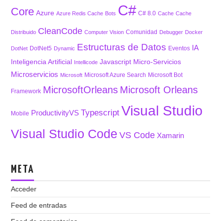
C#
Core
Azure
C# 8.0
Azure Redis Cache
Bots
Cache
Cache
CleanCode
Comunidad
Distribuido
Computer Vision
Debugger
Docker
Estructuras de Datos
IA
DotNet5
Eventos
DotNet
Dynamic
Inteligencia Artificial
Javascript
Micro-Servicios
Intellicode
Microservicios
Microsoft Azure Search
Microsoft Bot
Microsoft
MicrosoftOrleans
Microsoft Orleans
Framework
Visual Studio
Typescript
ProductivityVS
Mobile
Visual Studio Code
VS Code
Xamarin
META
Acceder
Feed de entradas