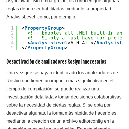
async/await. Sin embargo, pocos conocen que algunas
reglas deben ser habilitadas mediante la propiedad
AnalysisLevel, como, por ejemplo:
1
<
PropertyGroup
>
2
<!-- Enables all .NET built-in anal
3
<!-- Simply a must-have for project
4
<
AnalysisLevel
>6.0-All</
AnalysisLev
5
</
PropertyGroup
>
Desactivación de analizadores Roslyn innecesarios
Una vez que se hayan identificado los analizadores de
Roslyn que tienen un impacto más significativo en el
tiempo de compilación, se puede realizar una
investigación detallada y tomar decisiones colaborativas
sobre la necesidad de ciertas reglas. Si se opta por
desactivar algunas, la forma más rápida de hacerlo es
mediante la creación de un archivo editorconfig en la