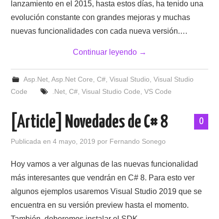
lanzamiento en el 2015, hasta estos días, ha tenido una
evolución constante con grandes mejoras y muchas
nuevas funcionalidades con cada nueva versión.…
Continuar leyendo
→
Asp.Net
,
Asp.Net Core
,
C#
,
Visual Studio
,
Visual Studio
Code
.Net
,
C#
,
Visual Studio Code
,
VS Code
[Article] Novedades de C# 8
0
Publicada en
4 mayo, 2019
por
Fernando Sonego
Hoy vamos a ver algunas de las nuevas funcionalidad
más interesantes que vendrán en C# 8. Para esto ver
algunos ejemplos usaremos Visual Studio 2019 que se
encuentra en su versión preview hasta el momento.
También, deberemos instalar el SDK…