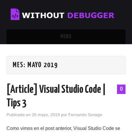
MENU
INICIO
MES:
MAYO 2019
TUTORIALES
CALENDAR
[Article] Visual Studio Code |
0
CONTÁCTAME
Tips 3
SOBRE MÍ
Publicada en
25 mayo, 2019
por
Fernando Sonego
Como vimos en el post anterior, Visual Studio Code se