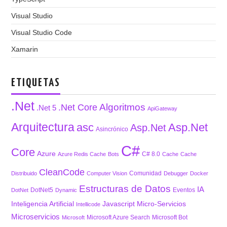
Visual Studio
Visual Studio Code
Xamarin
ETIQUETAS
.Net
Algoritmos
.Net Core
.Net 5
ApiGateway
Arquitectura
asc
Asp.Net
Asp.Net
Asincrónico
C#
Core
Azure
C# 8.0
Azure Redis Cache
Bots
Cache
Cache
CleanCode
Comunidad
Distribuido
Computer Vision
Debugger
Docker
Estructuras de Datos
IA
DotNet5
Eventos
DotNet
Dynamic
Inteligencia Artificial
Javascript
Micro-Servicios
Intellicode
Microservicios
Microsoft Azure Search
Microsoft Bot
Microsoft