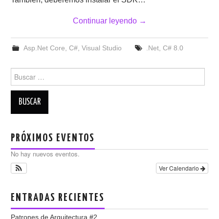
Continuar leyendo
→
Asp.Net Core
,
C#
,
Visual Studio
.Net
,
C# 8.0
Buscar:
PRÓXIMOS EVENTOS
No hay nuevos eventos.
Ver Calendario
ENTRADAS RECIENTES
Patrones de Arquitectura #2