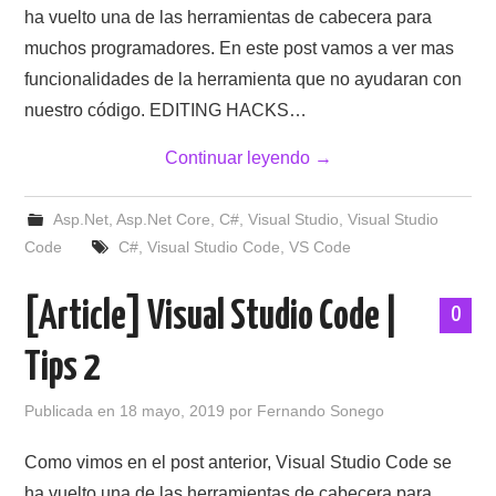
ha vuelto una de las herramientas de cabecera para
muchos programadores. En este post vamos a ver mas
funcionalidades de la herramienta que no ayudaran con
nuestro código. EDITING HACKS…
Continuar leyendo
→
Asp.Net
,
Asp.Net Core
,
C#
,
Visual Studio
,
Visual Studio
Code
C#
,
Visual Studio Code
,
VS Code
[Article] Visual Studio Code |
0
Tips 2
Publicada en
18 mayo, 2019
por
Fernando Sonego
Como vimos en el post anterior, Visual Studio Code se
ha vuelto una de las herramientas de cabecera para