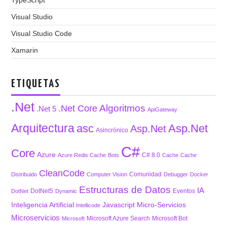
TypeScript
Visual Studio
Visual Studio Code
Xamarin
ETIQUETAS
.Net
Algoritmos
.Net Core
.Net 5
ApiGateway
Arquitectura
asc
Asp.Net
Asp.Net
Asincrónico
C#
Core
Azure
C# 8.0
Azure Redis Cache
Bots
Cache
Cache
CleanCode
Comunidad
Distribuido
Computer Vision
Debugger
Docker
Estructuras de Datos
IA
DotNet5
Eventos
DotNet
Dynamic
Inteligencia Artificial
Javascript
Micro-Servicios
Intellicode
Microservicios
Microsoft Azure Search
Microsoft Bot
Microsoft