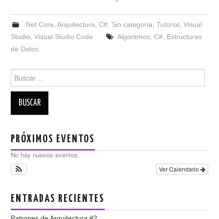
.Net Core
,
Arquitectura
,
C#
,
Sin categoría
,
Tutorial
,
Visual
Studio
,
Visual Studio Code
Algoritmos
,
C#
,
Estructuras
de Datos
Buscar:
PRÓXIMOS EVENTOS
No hay nuevos eventos.
Ver Calendario
ENTRADAS RECIENTES
Patrones de Arquitectura #2