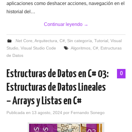
aplicaciones como deshacer acciones, navegación en el
historial del…
Continuar leyendo
→
.Net Core
,
Arquitectura
,
C#
,
Sin categoría
,
Tutorial
,
Visual
Studio
,
Visual Studio Code
Algoritmos
,
C#
,
Estructuras
de Datos
Estructuras de Datos en C# 03:
0
Estructuras de Datos Lineales
– Arrays y Listas en C#
Publicada en
13 agosto, 2024
por
Fernando Sonego