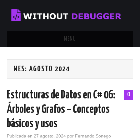
MENU
INICIO
MES:
AGOSTO 2024
TUTORIALES
CALENDAR
Estructuras de Datos en C# 06:
0
CONTÁCTAME
Árboles y Grafos – Conceptos
SOBRE MÍ
básicos y usos
Publicada en
27 agosto, 2024
por
Fernando Sonego