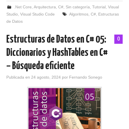
.Net Core
,
Arquitectura
,
C#
,
Sin categoría
,
Tutorial
,
Visual
Studio
,
Visual Studio Code
Algoritmos
,
C#
,
Estructuras
de Datos
Estructuras de Datos en C# 05:
0
Diccionarios y HashTables en C#
– Búsqueda eficiente
Publicada en
24 agosto, 2024
por
Fernando Sonego