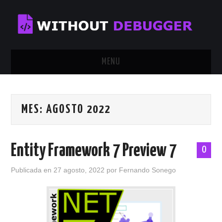
MENU
INICIO
MES:
AGOSTO 2022
TUTORIALES
CALENDAR
Entity Framework 7 Preview 7
0
CONTÁCTAME
Publicada en
27 agosto, 2022
por
Fernando Sonego
SOBRE MÍ