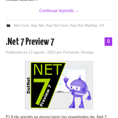
Continuar leyendo
→
.Net Core
,
Asp.Net
,
Asp.Net Core
,
Asp.Net WebApi
,
C#
.Net 7 Preview 7
0
Publicada en
13 agosto, 2022
por
Fernando Sonego
El 9 de agosto se enunciaron las novedades de .Net 7.