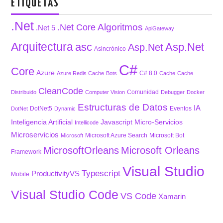
ETIQUETAS
.Net
Algoritmos
.Net Core
.Net 5
ApiGateway
Arquitectura
asc
Asp.Net
Asp.Net
Asincrónico
C#
Core
Azure
C# 8.0
Azure Redis Cache
Bots
Cache
Cache
CleanCode
Comunidad
Distribuido
Computer Vision
Debugger
Docker
Estructuras de Datos
IA
DotNet5
Eventos
DotNet
Dynamic
Inteligencia Artificial
Javascript
Micro-Servicios
Intellicode
Microservicios
Microsoft Azure Search
Microsoft Bot
Microsoft
MicrosoftOrleans
Microsoft Orleans
Framework
Visual Studio
Typescript
ProductivityVS
Mobile
Visual Studio Code
VS Code
Xamarin