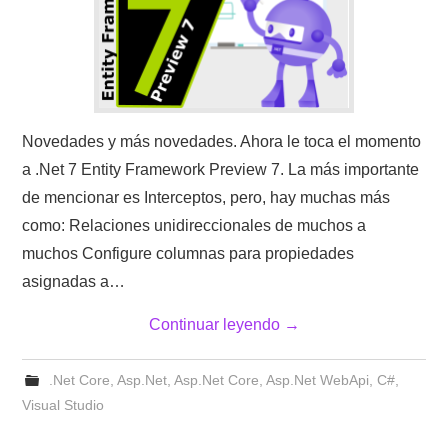
Novedades y más novedades. Ahora le toca el momento
a .Net 7 Entity Framework Preview 7. La más importante
de mencionar es Interceptos, pero, hay muchas más
como: Relaciones unidireccionales de muchos a
muchos Configure columnas para propiedades
asignadas a…
Continuar leyendo
→
.Net Core
,
Asp.Net
,
Asp.Net Core
,
Asp.Net WebApi
,
C#
,
Visual Studio