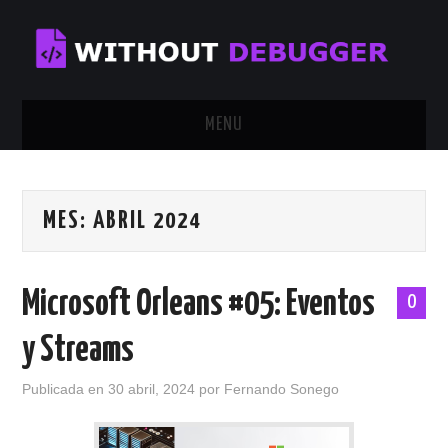
MENU
INICIO
MES:
ABRIL 2024
TUTORIALES
CALENDAR
Microsoft Orleans #05: Eventos
0
CONTÁCTAME
y Streams
SOBRE MÍ
Publicada en
30 abril, 2024
por
Fernando Sonego