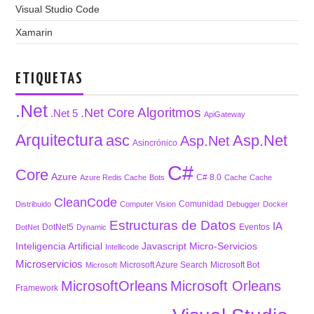
Visual Studio Code
Xamarin
ETIQUETAS
.Net
Algoritmos
.Net Core
.Net 5
ApiGateway
Arquitectura
asc
Asp.Net
Asp.Net
Asincrónico
C#
Core
Azure
C# 8.0
Azure Redis Cache
Bots
Cache
Cache
CleanCode
Comunidad
Distribuido
Computer Vision
Debugger
Docker
Estructuras de Datos
IA
DotNet5
Eventos
DotNet
Dynamic
Inteligencia Artificial
Javascript
Micro-Servicios
Intellicode
Microservicios
Microsoft Azure Search
Microsoft Bot
Microsoft
MicrosoftOrleans
Microsoft Orleans
Framework