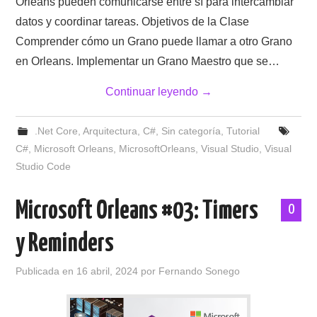
Orleans pueden comunicarse entre sí para intercambiar
datos y coordinar tareas. Objetivos de la Clase
Comprender cómo un Grano puede llamar a otro Grano
en Orleans. Implementar un Grano Maestro que se…
Continuar leyendo
→
.Net Core
,
Arquitectura
,
C#
,
Sin categoría
,
Tutorial
C#
,
Microsoft Orleans
,
MicrosoftOrleans
,
Visual Studio
,
Visual
Studio Code
Microsoft Orleans #03: Timers
0
y Reminders
Publicada en
16 abril, 2024
por
Fernando Sonego