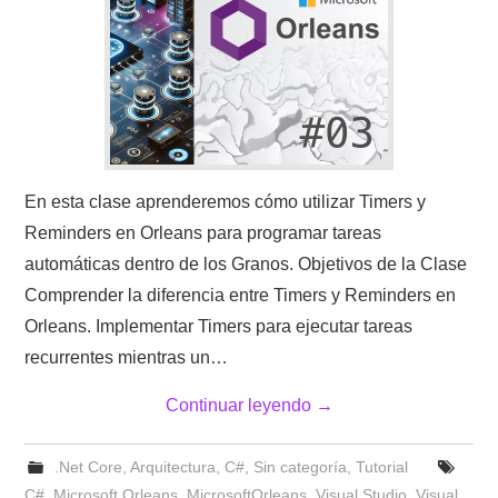
En esta clase aprenderemos cómo utilizar Timers y
Reminders en Orleans para programar tareas
automáticas dentro de los Granos. Objetivos de la Clase
Comprender la diferencia entre Timers y Reminders en
Orleans. Implementar Timers para ejecutar tareas
recurrentes mientras un…
Continuar leyendo
→
.Net Core
,
Arquitectura
,
C#
,
Sin categoría
,
Tutorial
C#
,
Microsoft Orleans
,
MicrosoftOrleans
,
Visual Studio
,
Visual