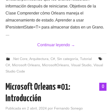
información después de reiniciarse. Objetivos de la
Clase Comprender cómo Orleans maneja el
almacenamiento de estado. Aprender a usar
IPersistentState<T> para almacenar datos en un Grano.
…
Continuar leyendo
→
.Net Core
,
Arquitectura
,
C#
,
Sin categoría
,
Tutorial
C#
,
Microsoft Orleans
,
MicrosoftOrleans
,
Visual Studio
,
Visual
Studio Code
Microsoft Orleans #01:
0
Introducción
Publicada en
2 abril, 2024
por
Fernando Sonego