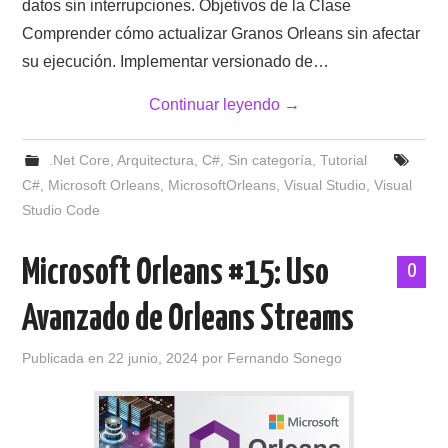
datos sin interrupciones. Objetivos de la Clase
Comprender cómo actualizar Granos Orleans sin afectar
su ejecución. Implementar versionado de…
Continuar leyendo
→
.Net Core
,
Arquitectura
,
C#
,
Sin categoría
,
Tutorial
C#
,
Microsoft Orleans
,
MicrosoftOrleans
,
Visual Studio
,
Visual
Studio Code
Microsoft Orleans #15: Uso
0
Avanzado de Orleans Streams
Publicada en
22 junio, 2024
por
Fernando Sonego