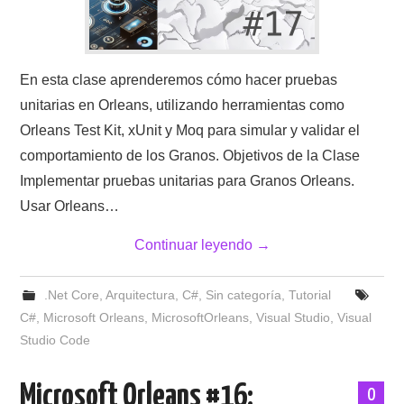
En esta clase aprenderemos cómo hacer pruebas
unitarias en Orleans, utilizando herramientas como
Orleans Test Kit, xUnit y Moq para simular y validar el
comportamiento de los Granos. Objetivos de la Clase
Implementar pruebas unitarias para Granos Orleans.
Usar Orleans…
Continuar leyendo
→
.Net Core
,
Arquitectura
,
C#
,
Sin categoría
,
Tutorial
C#
,
Microsoft Orleans
,
MicrosoftOrleans
,
Visual Studio
,
Visual
Studio Code
Microsoft Orleans #16:
0