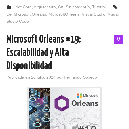
.Net Core
,
Arquitectura
,
C#
,
Sin categoría
,
Tutorial
C#
,
Microsoft Orleans
,
MicrosoftOrleans
,
Visual Studio
,
Visual
Studio Code
Microsoft Orleans #19:
0
Escalabilidad y Alta
Disponibilidad
Publicada en
20 julio, 2024
por
Fernando Sonego