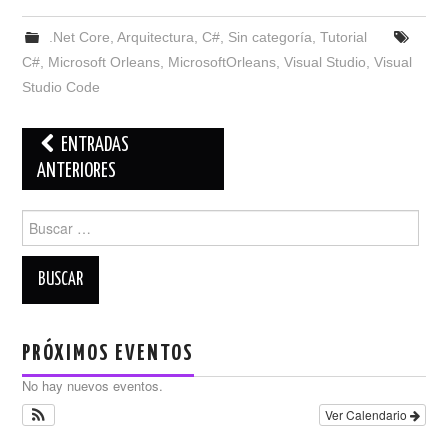
.Net Core
,
Arquitectura
,
C#
,
Sin categoría
,
Tutorial
C#
,
Microsoft Orleans
,
MicrosoftOrleans
,
Visual Studio
,
Visual
Studio Code
Navegación
ENTRADAS
de
ANTERIORES
entradas
Buscar:
PRÓXIMOS EVENTOS
No hay nuevos eventos.
Ver Calendario