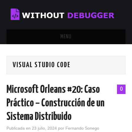
MENU
INICIO
VISUAL STUDIO CODE
TUTORIALES
CALENDAR
Microsoft Orleans #20: Caso
0
CONTÁCTAME
Práctico – Construcción de un
SOBRE MÍ
Sistema Distribuido
Publicada en
23 julio, 2024
por
Fernando Sonego