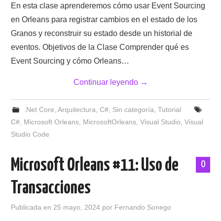
En esta clase aprenderemos cómo usar Event Sourcing
en Orleans para registrar cambios en el estado de los
Granos y reconstruir su estado desde un historial de
eventos. Objetivos de la Clase Comprender qué es
Event Sourcing y cómo Orleans…
Continuar leyendo
→
.Net Core
,
Arquitectura
,
C#
,
Sin categoría
,
Tutorial
C#
,
Microsoft Orleans
,
MicrosoftOrleans
,
Visual Studio
,
Visual
Studio Code
Microsoft Orleans #11: Uso de
0
Transacciones
Publicada en
25 mayo, 2024
por
Fernando Sonego