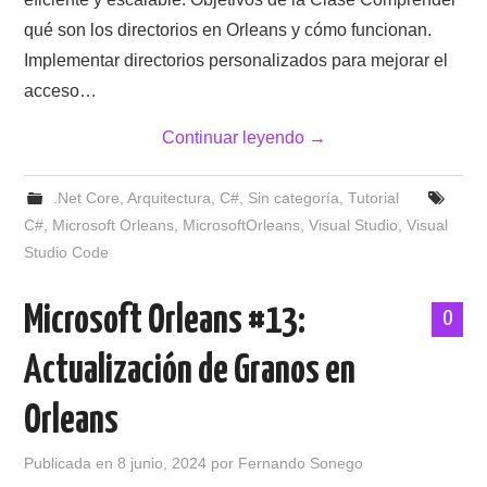
qué son los directorios en Orleans y cómo funcionan.
Implementar directorios personalizados para mejorar el
acceso…
Continuar leyendo
→
.Net Core
,
Arquitectura
,
C#
,
Sin categoría
,
Tutorial
C#
,
Microsoft Orleans
,
MicrosoftOrleans
,
Visual Studio
,
Visual
Studio Code
Microsoft Orleans #13:
0
Actualización de Granos en
Orleans
Publicada en
8 junio, 2024
por
Fernando Sonego