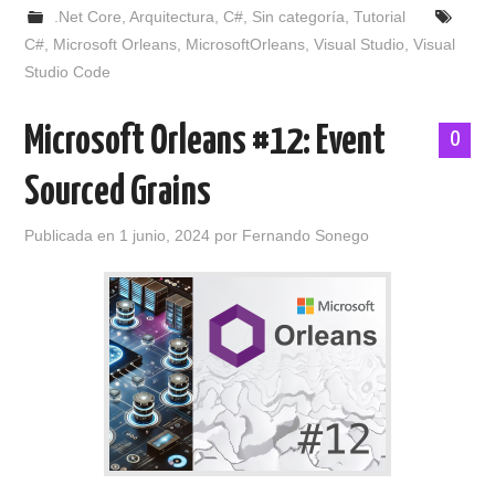
.Net Core
,
Arquitectura
,
C#
,
Sin categoría
,
Tutorial
C#
,
Microsoft Orleans
,
MicrosoftOrleans
,
Visual Studio
,
Visual
Studio Code
Microsoft Orleans #12: Event
0
Sourced Grains
Publicada en
1 junio, 2024
por
Fernando Sonego