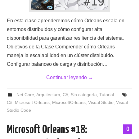
En esta clase aprenderemos cómo Orleans escala en
entornos distribuidos y cómo configurar alta
disponibilidad para garantizar resiliencia del sistema.
Objetivos de la Clase Comprender cómo Orleans
maneja la escalabilidad en un clúster distribuido.
Configurar balanceo de carga y distribución…
Continuar leyendo
→
.Net Core
,
Arquitectura
,
C#
,
Sin categoría
,
Tutorial
C#
,
Microsoft Orleans
,
MicrosoftOrleans
,
Visual Studio
,
Visual
Studio Code
Microsoft Orleans #18:
0