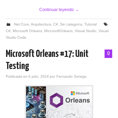
Continuar leyendo
→
.Net Core
,
Arquitectura
,
C#
,
Sin categoría
,
Tutorial
C#
,
Microsoft Orleans
,
MicrosoftOrleans
,
Visual Studio
,
Visual
Studio Code
Microsoft Orleans #17: Unit
0
Testing
Publicada en
6 julio, 2024
por
Fernando Sonego