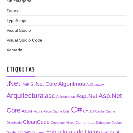
Sin categoría
Tutorial
TypeScript
Visual Studio
Visual Studio Code
Xamarin
ETIQUETAS
.Net
Algoritmos
.Net Core
.Net 5
ApiGateway
Arquitectura
asc
Asp.Net
Asp.Net
Asincrónico
C#
Core
Azure
C# 8.0
Azure Redis Cache
Bots
Cache
Cache
CleanCode
Comunidad
Distribuido
Computer Vision
Debugger
Docker
Estructuras de Datos
IA
DotNet5
Eventos
DotNet
Dynamic