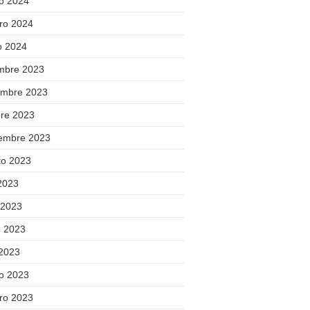
o 2024
ero 2024
o 2024
embre 2023
embre 2023
bre 2023
iembre 2023
to 2023
 2023
 2023
 2023
 2023
o 2023
ero 2023