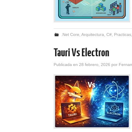
.Net Core
,
Arquitectura
,
C#
,
Practicas
Tauri Vs Electron
Publicada en
28 febrero, 2026
por
Ferna