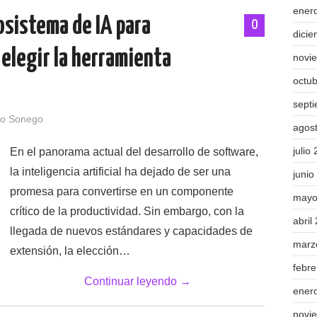
ener
cosistema de IA para
0
dici
elegir la herramienta
novi
octu
sept
o Sonego
agos
julio
En el panorama actual del desarrollo de software,
la inteligencia artificial ha dejado de ser una
junio
promesa para convertirse en un componente
mayo
crítico de la productividad. Sin embargo, con la
abril
llegada de nuevos estándares y capacidades de
marz
extensión, la elección…
febr
Continuar leyendo
→
ener
novi