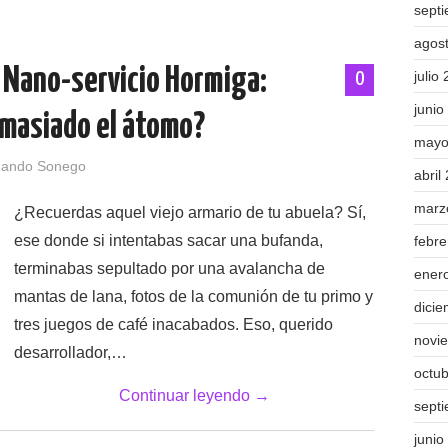
sept
agos
l Nano-servicio Hormiga:
julio
0
junio
masiado el átomo?
mayo
nando Sonego
abril
marz
¿Recuerdas aquel viejo armario de tu abuela? Sí,
ese donde si intentabas sacar una bufanda,
febr
terminabas sepultado por una avalancha de
ener
mantas de lana, fotos de la comunión de tu primo y
dici
tres juegos de café inacabados. Eso, querido
novi
desarrollador,…
octu
Continuar leyendo
→
sept
junio