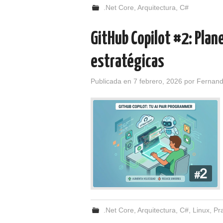
.Net Core
,
Arquitectura
,
C#
GitHub Copilot #2: Plan
estratégicas
Publicada en
7 febrero, 2026
por
Fernan
.Net Core
,
Arquitectura
,
C#
,
Linux
,
Pr