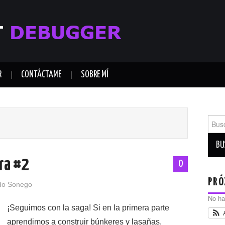
R
CONTÁCTAME
SOBRE MÍ
Busca
ra #2
0
PRÓ
do Sonego
No ha
¡Seguimos con la saga! Si en la primera parte
aprendimos a construir búnkeres y lasañas,