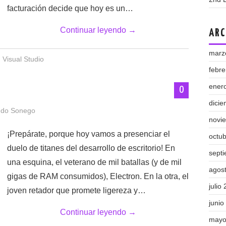
facturación decide que hoy es un…
Continuar leyendo
→
ARC
marz
,
Visual Studio
febr
ener
0
dici
ndo Sonego
novi
¡Prepárate, porque hoy vamos a presenciar el
octu
duelo de titanes del desarrollo de escritorio! En
sept
una esquina, el veterano de mil batallas (y de mil
agos
gigas de RAM consumidos), Electron. En la otra, el
julio
joven retador que promete ligereza y…
junio
Continuar leyendo
→
mayo