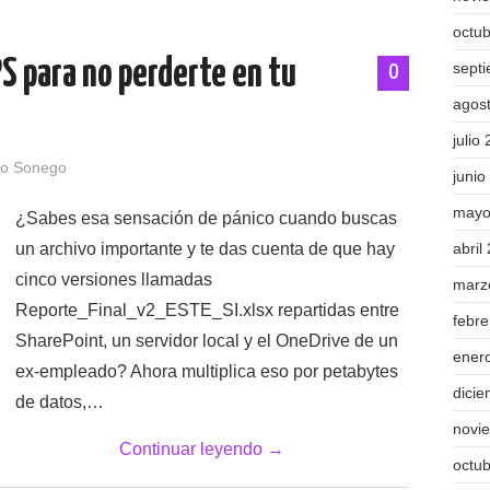
octu
PS para no perderte en tu
sept
0
agos
julio
o Sonego
junio
mayo
¿Sabes esa sensación de pánico cuando buscas
un archivo importante y te das cuenta de que hay
abril
cinco versiones llamadas
marz
Reporte_Final_v2_ESTE_SI.xlsx repartidas entre
febr
SharePoint, un servidor local y el OneDrive de un
ener
ex-empleado? Ahora multiplica eso por petabytes
dici
de datos,…
novi
Continuar leyendo
→
octu