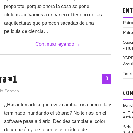
prepárate, porque ahora la cosa se pone
ENT
«futurista». Vamos a entrar en el terreno de las
Patro
arquitecturas que parecen sacadas de una
película de ciencia…
Patro
Suscr
Continuar leyendo
→
«Tru
YARP
Arqui
Tauri
ra #1
0
do Sonego
COM
¿Has intentado alguna vez cambiar una bombilla y
[Arti
1) –
terminado inundando el sótano? No te rías, en el
está 
software pasa a diario. Decides cambiar el color
Seba
de un botón y, de repente, el módulo de
2nd E