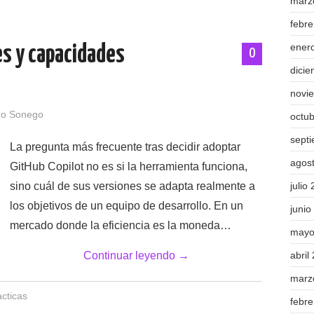
marz
febr
ener
es y capacidades
0
dici
novi
do Sonego
octu
sept
La pregunta más frecuente tras decidir adoptar
agos
GitHub Copilot no es si la herramienta funciona,
sino cuál de sus versiones se adapta realmente a
julio
los objetivos de un equipo de desarrollo. En un
junio
mercado donde la eficiencia es la moneda…
mayo
Continuar leyendo
→
abril
marz
acticas
febr