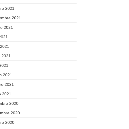
bre 2021
iembre 2021
to 2021
 2021
 2021
 2021
 2021
o 2021
ero 2021
o 2021
embre 2020
embre 2020
bre 2020