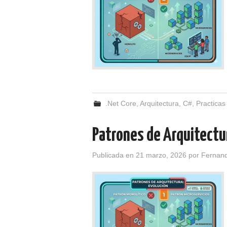
.Net Core
,
Arquitectura
,
C#
,
Practicas
Patrones de Arquitectu
Publicada en
21 marzo, 2026
por
Fernan