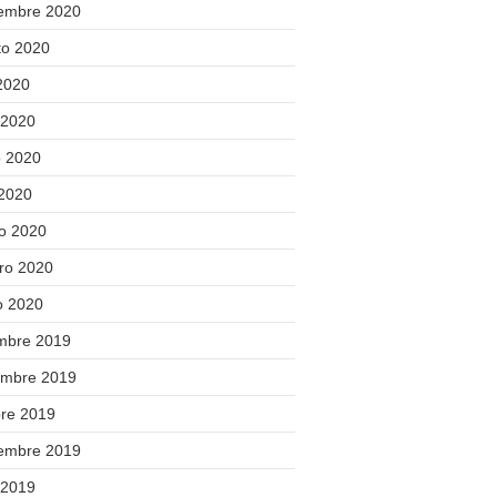
iembre 2020
to 2020
 2020
 2020
 2020
 2020
o 2020
ero 2020
o 2020
embre 2019
embre 2019
bre 2019
iembre 2019
 2019