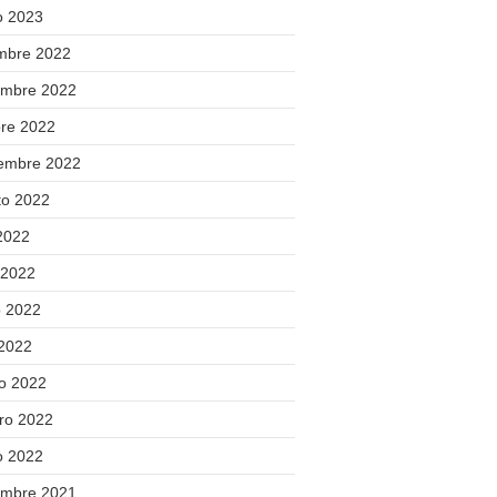
o 2023
embre 2022
embre 2022
bre 2022
iembre 2022
to 2022
 2022
 2022
 2022
 2022
o 2022
ero 2022
o 2022
embre 2021