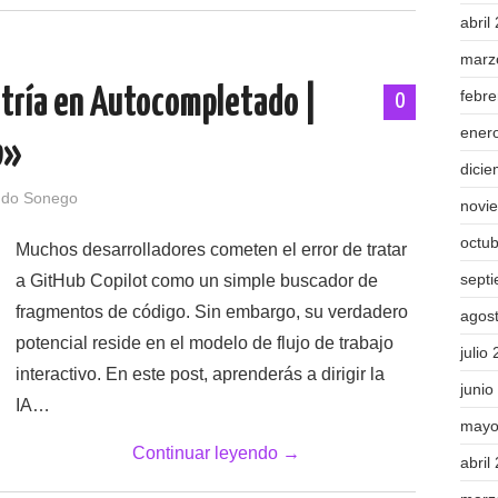
abril
marz
stría en Autocompletado |
febr
0
ener
b»
dici
ndo Sonego
novi
octu
Muchos desarrolladores cometen el error de tratar
sept
a GitHub Copilot como un simple buscador de
fragmentos de código. Sin embargo, su verdadero
agos
potencial reside en el modelo de flujo de trabajo
julio
interactivo. En este post, aprenderás a dirigir la
junio
IA…
mayo
Continuar leyendo
→
abril