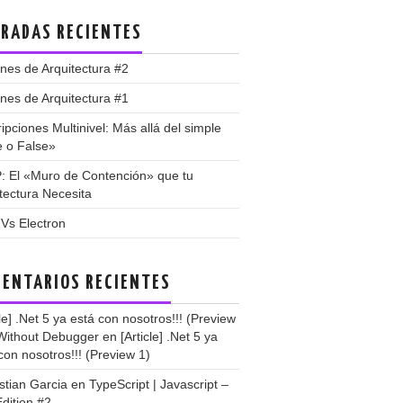
RADAS RECIENTES
nes de Arquitectura #2
nes de Arquitectura #1
ipciones Multinivel: Más allá del simple
e o False»
: El «Muro de Contención» que tu
tectura Necesita
 Vs Electron
ENTARIOS RECIENTES
cle] .Net 5 ya está con nosotros!!! (Preview
 Without Debugger
en
[Article] .Net 5 ya
con nosotros!!! (Preview 1)
stian Garcia
en
TypeScript | Javascript –
dition #2