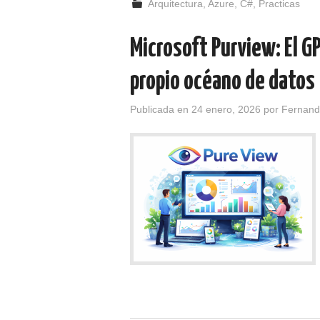
Arquitectura
,
Azure
,
C#
,
Practicas
Microsoft Purview: El G
propio océano de datos
Publicada en
24 enero, 2026
por
Fernand