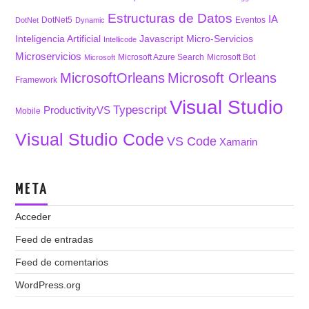
Estructuras de Datos
IA
DotNet5
Eventos
DotNet
Dynamic
Inteligencia Artificial
Javascript
Micro-Servicios
Intellicode
Microservicios
Microsoft Azure Search
Microsoft Bot
Microsoft
MicrosoftOrleans
Microsoft Orleans
Framework
Visual Studio
Typescript
ProductivityVS
Mobile
Visual Studio Code
VS Code
Xamarin
META
Acceder
Feed de entradas
Feed de comentarios
WordPress.org