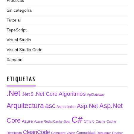
Practicas
Sin categoría
Tutorial
TypeScript
Visual Studio
Visual Studio Code
Xamarin
ETIQUETAS
.Net
Algoritmos
.Net Core
.Net 5
ApiGateway
Arquitectura
asc
Asp.Net
Asp.Net
Asincrónico
C#
Core
Azure
C# 8.0
Azure Redis Cache
Bots
Cache
Cache
CleanCode
Comunidad
Distribuido
Computer Vision
Debugger
Docker