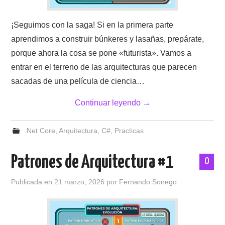
¡Seguimos con la saga! Si en la primera parte
aprendimos a construir búnkeres y lasañas, prepárate,
porque ahora la cosa se pone «futurista». Vamos a
entrar en el terreno de las arquitecturas que parecen
sacadas de una película de ciencia…
Continuar leyendo
→
.Net Core
,
Arquitectura
,
C#
,
Practicas
Patrones de Arquitectura #1
0
Publicada en
21 marzo, 2026
por
Fernando Sonego