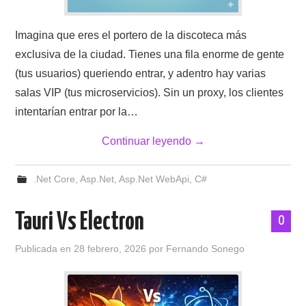
Imagina que eres el portero de la discoteca más
exclusiva de la ciudad. Tienes una fila enorme de gente
(tus usuarios) queriendo entrar, y adentro hay varias
salas VIP (tus microservicios). Sin un proxy, los clientes
intentarían entrar por la…
Continuar leyendo
→
.Net Core
,
Asp.Net
,
Asp.Net WebApi
,
C#
Tauri Vs Electron
0
Publicada en
28 febrero, 2026
por
Fernando Sonego