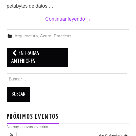
petabytes de datos,…
Continuar leyendo
→
Arquitectura
,
Azure
,
Practicas
Navegación
ENTRADAS
de
ANTERIORES
entradas
Buscar:
PRÓXIMOS EVENTOS
No hay nuevos eventos.
Ver Calendario