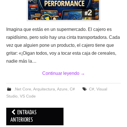
Imagina que estás en un supermercado. El cajero es
rapidísimo, pero solo hay una cinta transportadora. Cada
vez que alguien pone un producto, el cajero tiene que
gritar: «¡Oigan todos, voy a tocar esta caja de cereales,
nadie más la…
Continuar leyendo
→
.Net Core
,
Arquitectura
,
Azure
,
C#
C#
,
Visual
Studio
,
VS Code
Navegación
ENTRADAS
de
ANTERIORES