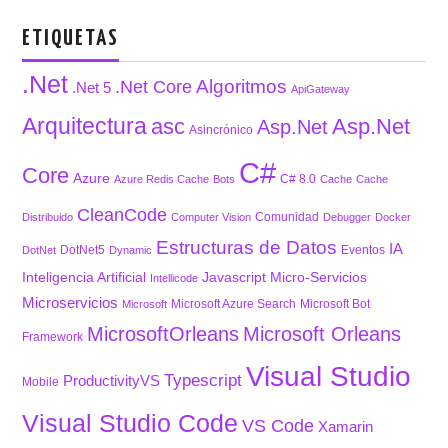
ETIQUETAS
.Net
Algoritmos
.Net Core
.Net 5
ApiGateway
Arquitectura
asc
Asp.Net
Asp.Net
Asincrónico
C#
Core
Azure
C# 8.0
Azure Redis Cache
Bots
Cache
Cache
CleanCode
Comunidad
Distribuido
Computer Vision
Debugger
Docker
Estructuras de Datos
IA
DotNet5
Eventos
DotNet
Dynamic
Inteligencia Artificial
Javascript
Micro-Servicios
Intellicode
Microservicios
Microsoft Azure Search
Microsoft Bot
Microsoft
MicrosoftOrleans
Microsoft Orleans
Framework
Visual Studio
Typescript
ProductivityVS
Mobile
Visual Studio Code
VS Code
Xamarin