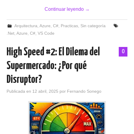
Continuar leyendo
→
Arquitectura
,
Azure
,
C#
,
Practicas
,
Sin categoría
.Net
,
Azure
,
C#
,
VS Code
High Speed #2: El Dilema del
0
Supermercado: ¿Por qué
Disruptor?
Publicada en
12 abril, 2025
por
Fernando Sonego