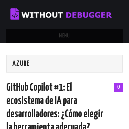
MENU
INICIO
AZURE
TUTORIALES
CALENDAR
GitHub Copilot #1: El
0
CONTÁCTAME
ecosistema de IA para
SOBRE MÍ
desarrolladores: ¿Cómo elegir
la herramienta adecuada?