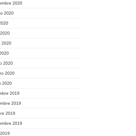
iembre 2020
to 2020
 2020
 2020
 2020
 2020
o 2020
ero 2020
o 2020
embre 2019
embre 2019
bre 2019
iembre 2019
 2019