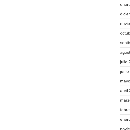
ener
dici
novi
octu
sept
agos
julio
junio
mayo
abril
marz
febr
ener
novi