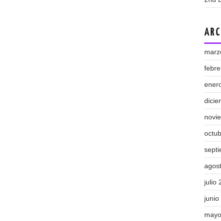
ARC
marz
febr
ener
dici
novi
octu
sept
agos
julio
junio
mayo