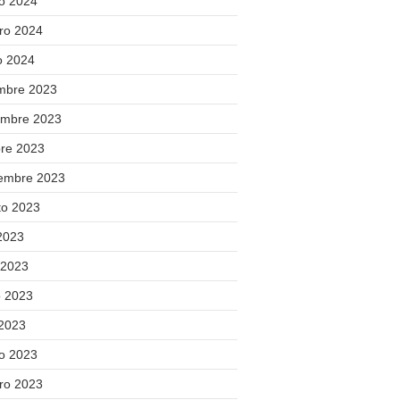
o 2024
ero 2024
o 2024
embre 2023
embre 2023
bre 2023
iembre 2023
to 2023
 2023
 2023
 2023
 2023
o 2023
ero 2023