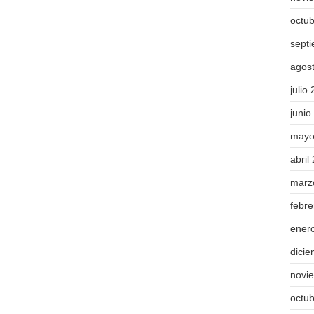
octu
sept
agos
julio
junio
mayo
abril
marz
febr
ener
dici
novi
octu