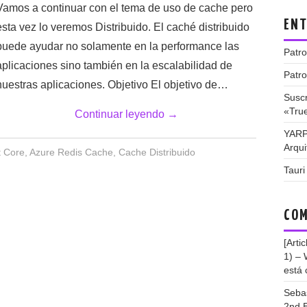
Vamos a continuar con el tema de uso de cache pero
ENT
esta vez lo veremos Distribuido. El caché distribuido
puede ayudar no solamente en la performance las
Patro
aplicaciones sino también en la escalabilidad de
Patro
nuestras aplicaciones. Objetivo El objetivo de…
Suscr
«Tru
Continuar leyendo
→
YARP
Arqui
t Core
,
Azure Redis Cache
,
Cache Distribuido
Tauri
COM
[Arti
1) –
está 
Seba
2nd E