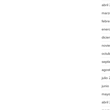
abril
marz
febr
ener
dici
novi
octu
sept
agos
julio
junio
mayo
abril