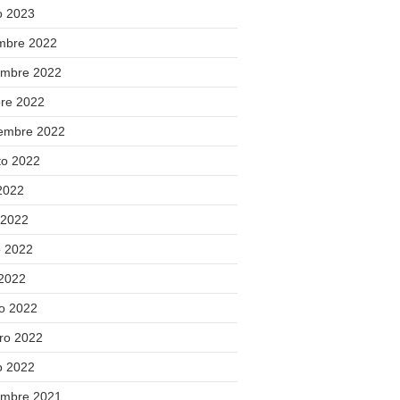
o 2023
embre 2022
embre 2022
bre 2022
iembre 2022
to 2022
 2022
 2022
 2022
 2022
o 2022
ero 2022
o 2022
embre 2021