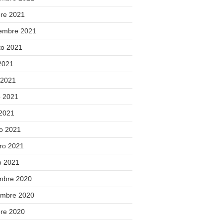
bre 2021
iembre 2021
to 2021
 2021
 2021
 2021
 2021
o 2021
ero 2021
o 2021
embre 2020
embre 2020
bre 2020