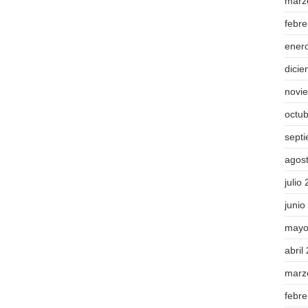
marz
febr
ener
dici
novi
octu
sept
agos
julio
junio
mayo
abril
marz
febr