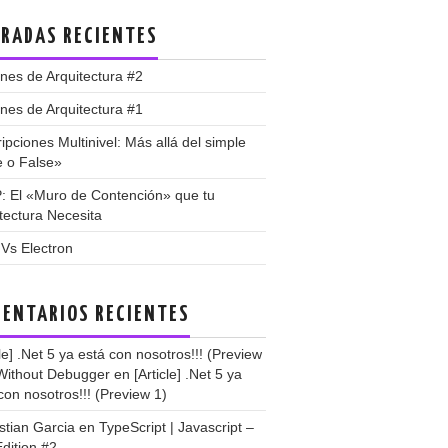
RADAS RECIENTES
nes de Arquitectura #2
nes de Arquitectura #1
ipciones Multinivel: Más allá del simple
e o False»
: El «Muro de Contención» que tu
tectura Necesita
 Vs Electron
ENTARIOS RECIENTES
cle] .Net 5 ya está con nosotros!!! (Preview
 Without Debugger
en
[Article] .Net 5 ya
con nosotros!!! (Preview 1)
stian Garcia
en
TypeScript | Javascript –
dition #2