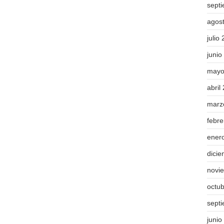
sept
agos
julio
junio
mayo
abril
marz
febr
ener
dici
novi
octu
sept
junio