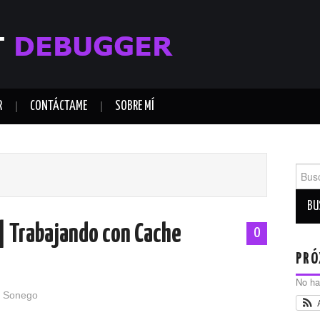
R
CONTÁCTAME
SOBRE MÍ
Busca
| Trabajando con Cache
0
PRÓ
No ha
 Sonego