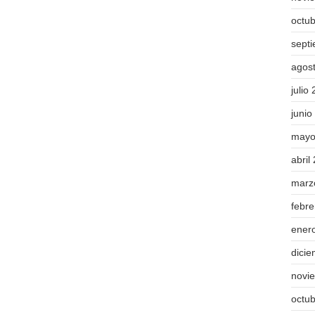
octu
sept
agos
julio
junio
mayo
abril
marz
febr
ener
dici
novi
octu