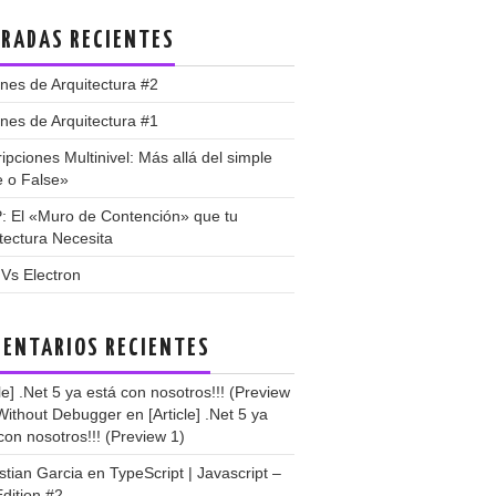
RADAS RECIENTES
nes de Arquitectura #2
nes de Arquitectura #1
ipciones Multinivel: Más allá del simple
e o False»
: El «Muro de Contención» que tu
tectura Necesita
 Vs Electron
ENTARIOS RECIENTES
cle] .Net 5 ya está con nosotros!!! (Preview
 Without Debugger
en
[Article] .Net 5 ya
con nosotros!!! (Preview 1)
stian Garcia
en
TypeScript | Javascript –
dition #2