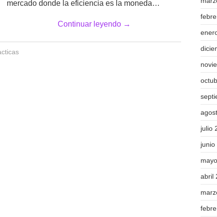
marz
mercado donde la eficiencia es la moneda…
febr
Continuar leyendo
→
ener
dici
acticas
novi
octu
sept
agos
julio
junio
mayo
abril
marz
febr