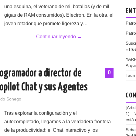
una esquina, el veterano de mil batallas (y de mil
ENT
gigas de RAM consumidos), Electron. En la otra, el
Patro
joven retador que promete ligereza y…
Patro
Continuar leyendo
→
Suscr
«Tru
YARP
Arqui
rogramador a director de
0
Tauri
Copilot Chat y sus Agentes
COM
ndo Sonego
[Arti
Tras explorar la configuración y el
1) –
está 
autocompletado, llegamos a la verdadera frontera
Seba
de la productividad: el Chat interactivo y los
2nd E