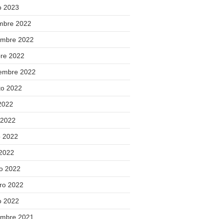
o 2023
embre 2022
embre 2022
bre 2022
iembre 2022
to 2022
 2022
 2022
 2022
 2022
o 2022
ero 2022
o 2022
embre 2021