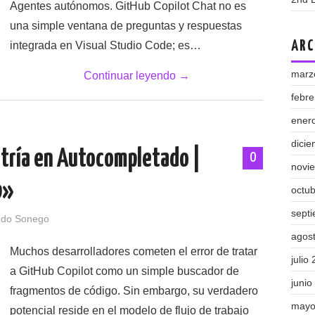
Agentes autónomos. GitHub Copilot Chat no es
una simple ventana de preguntas y respuestas
ARC
integrada en Visual Studio Code; es…
marz
Continuar leyendo
→
febr
ener
dici
stría en Autocompletado |
0
novi
b»
octu
sept
ndo Sonego
agos
Muchos desarrolladores cometen el error de tratar
julio
a GitHub Copilot como un simple buscador de
junio
fragmentos de código. Sin embargo, su verdadero
mayo
potencial reside en el modelo de flujo de trabajo