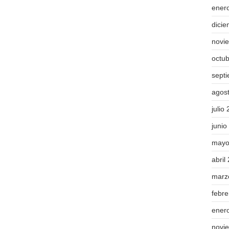
ener
dici
novi
octu
sept
agos
julio
junio
mayo
abril
marz
febr
ener
novi