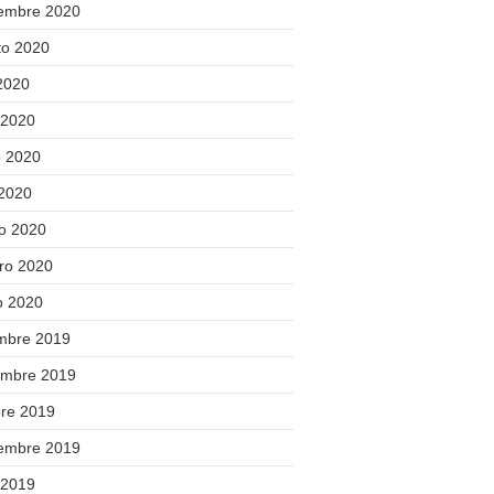
iembre 2020
to 2020
 2020
 2020
 2020
 2020
o 2020
ero 2020
o 2020
embre 2019
embre 2019
bre 2019
iembre 2019
 2019