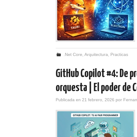
.Net Core
,
Arquitectura
,
Practicas
GitHub Copilot #4: De p
orquesta | El poder de 
Publicada en
21 febrero, 2026
por
Ferna