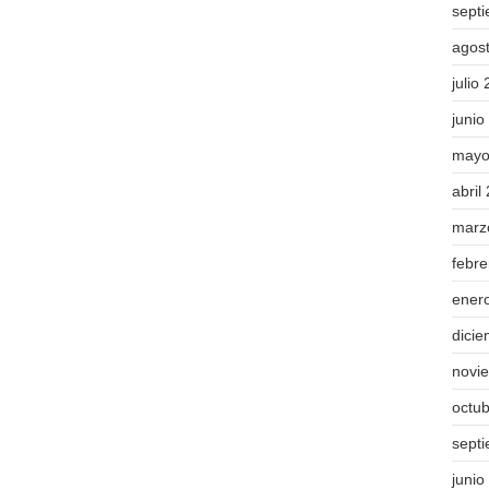
sept
agos
julio
junio
mayo
abril
marz
febr
ener
dici
novi
octu
sept
junio