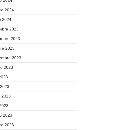
o 2024
ero 2024
o 2024
embre 2023
embre 2023
bre 2023
iembre 2023
to 2023
 2023
 2023
 2023
 2023
o 2023
ero 2023