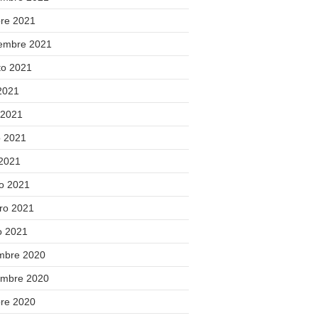
bre 2021
iembre 2021
to 2021
 2021
 2021
 2021
 2021
o 2021
ero 2021
o 2021
embre 2020
embre 2020
bre 2020