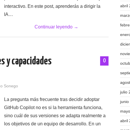
abril
interactivo. En este post, aprenderás a dirigir la
IA…
marz
febr
Continuar leyendo
→
ener
dici
novi
es y capacidades
0
octu
sept
agos
do Sonego
julio
La pregunta más frecuente tras decidir adoptar
junio
GitHub Copilot no es si la herramienta funciona,
mayo
sino cuál de sus versiones se adapta realmente a
abril
los objetivos de un equipo de desarrollo. En un