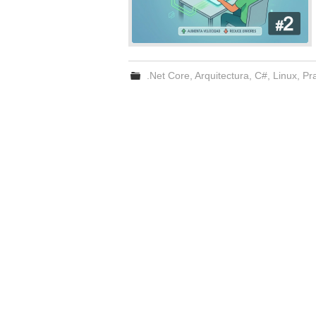
.Net Core
,
Arquitectura
,
C#
,
Linux
,
Pr