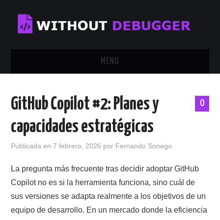
MENU
INICIO
GitHub Copilot #2: Planes y
0
TUTORIALES
capacidades estratégicas
CALENDAR
Publicada en
7 febrero, 2026
por
Fernando Sonego
CONTÁCTAME
La pregunta más frecuente tras decidir adoptar GitHub
Copilot no es si la herramienta funciona, sino cuál de
SOBRE MÍ
sus versiones se adapta realmente a los objetivos de un
equipo de desarrollo. En un mercado donde la eficiencia