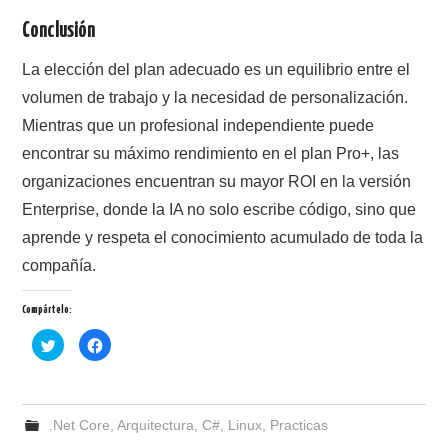
Conclusión
La elección del plan adecuado es un equilibrio entre el
volumen de trabajo y la necesidad de personalización.
Mientras que un profesional independiente puede
encontrar su máximo rendimiento en el plan Pro+, las
organizaciones encuentran su mayor ROI en la versión
Enterprise, donde la IA no solo escribe código, sino que
aprende y respeta el conocimiento acumulado de toda la
compañía.
Compártelo:
H
H
a
a
z
z
c
c
l
l
i
i
c
c
.Net Core
p
p
,
Arquitectura
,
C#
,
Linux
,
Practicas
a
a