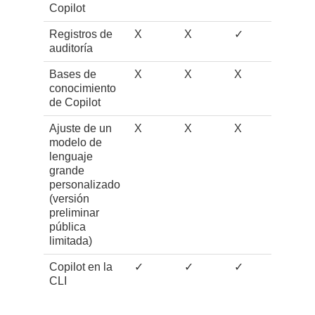
Copilot
Registros de
X
X
✓
auditoría
Bases de
X
X
X
conocimiento
de Copilot
Ajuste de un
X
X
X
modelo de
lenguaje
grande
personalizado
(versión
preliminar
pública
limitada)
Copilot en la
✓
✓
✓
CLI