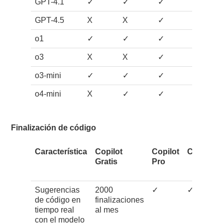
GPT-4.1
✓
✓
✓
✓
GPT-4.5
X
X
✓
X
o1
✓
✓
✓
✓
o3
X
X
✓
X
o3-mini
✓
✓
✓
✓
o4-mini
X
✓
✓
✓
Finalización de código
Característica
Copilot
Copilot
Copilot P
Gratis
Pro
Sugerencias
2000
✓
✓
de código en
finalizaciones
tiempo real
al mes
con el modelo