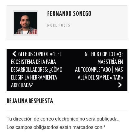
r
r
a
a
c
c
o
o
FERNANDO SONEGO
m
m
p
p
a
a
r
r
MORE POSTS
t
t
i
i
r
r
e
e
n
n
T
F
w
a
Navegación
i
GITHUB COPILOT #1: EL
c
GITHUB COPILOT #3:
t
e
de
t
b
ECOSISTEMA DE IA PARA
MAESTRÍA EN
e
o
r
o
DESARROLLADORES: ¿CÓMO
AUTOCOMPLETADO | MÁS
entradas
(
k
S
(
ELEGIR LA HERRAMIENTA
ALLÁ DEL SIMPLE «TAB»
e
S
a
e
ADECUADA?
b
a
r
b
e
r
e
e
DEJA UNA RESPUESTA
n
e
u
n
n
u
a
n
v
a
Tu dirección de correo electrónico no será publicada.
e
v
n
e
t
n
Los campos obligatorios están marcados con
*
a
t
n
a