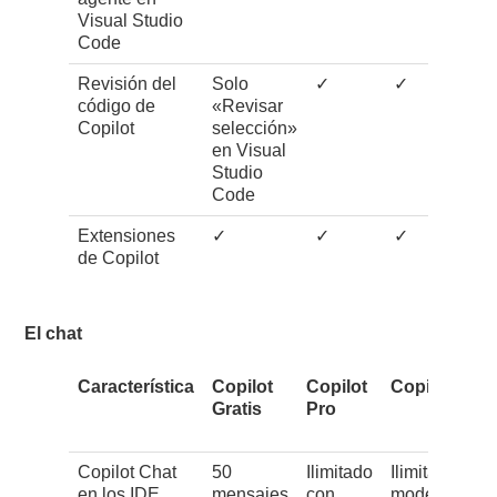
Visual Studio
Code
Revisión del
Solo
✓
✓
código de
«Revisar
Copilot
selección»
en Visual
Studio
Code
Extensiones
✓
✓
✓
de Copilot
El chat
Característica
Copilot
Copilot
Copilot Pro+
Gratis
Pro
Copilot Chat
50
Ilimitado
Ilimitado con
en los IDE.
mensajes
con
modelo base