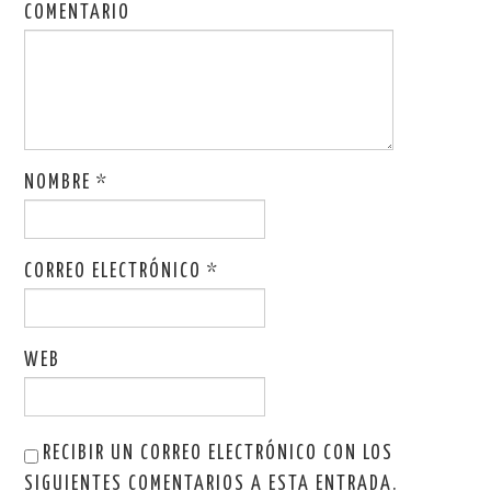
a
n
COMENTARIO
n
a
u
n
e
u
v
e
a
v
)
a
)
NOMBRE
*
CORREO ELECTRÓNICO
*
WEB
RECIBIR UN CORREO ELECTRÓNICO CON LOS
SIGUIENTES COMENTARIOS A ESTA ENTRADA.