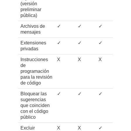
(versión
preliminar
pública)
Archivos de
✓
✓
✓
mensajes
Extensiones
✓
✓
✓
privadas
Instrucciones
X
X
X
de
programación
para la revisión
de código
Bloquear las
✓
✓
✓
sugerencias
que coinciden
con el código
público
Excluir
X
X
✓