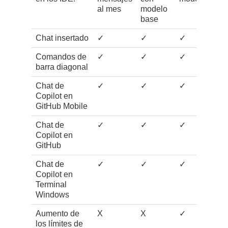
al mes
modelo
base
Chat insertado
✓
✓
✓
Comandos de
✓
✓
✓
barra diagonal
Chat de
✓
✓
✓
Copilot en
GitHub Mobile
Chat de
✓
✓
✓
Copilot en
GitHub
Chat de
✓
✓
✓
Copilot en
Terminal
Windows
Aumento de
X
X
✓
los límites de