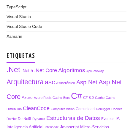
TypeScript
Visual Studio
Visual Studio Code
Xamarin
ETIQUETAS
.Net
Algoritmos
.Net Core
.Net 5
ApiGateway
Arquitectura
asc
Asp.Net
Asp.Net
Asincrónico
C#
Core
Azure
C# 8.0
Azure Redis Cache
Bots
Cache
Cache
CleanCode
Comunidad
Distribuido
Computer Vision
Debugger
Docker
Estructuras de Datos
IA
DotNet5
Eventos
DotNet
Dynamic
Inteligencia Artificial
Javascript
Micro-Servicios
Intellicode