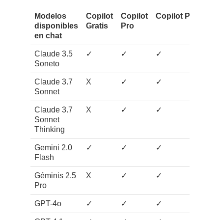
Modelos
Copilot
Copilot
Copilot Pro+
Co
disponibles
Gratis
Pro
pa
en chat
em
Claude 3.5
✓
✓
✓
✓
Soneto
Claude 3.7
X
✓
✓
✓
Sonnet
Claude 3.7
X
✓
✓
✓
Sonnet
Thinking
Gemini 2.0
✓
✓
✓
✓
Flash
Géminis 2.5
X
✓
✓
✓
Pro
GPT-4o
✓
✓
✓
✓