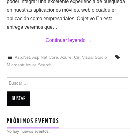
poder integrar una excelente experiencia de búsqueda
en nuestras aplicaciones móviles, web o cualquier
aplicación como empresariales. Objetivo En esta
entrega veremos qué…
Continuar leyendo
→
Asp.Net
,
Asp.Net Core
,
Azure
,
C#
,
Visual Studio
Microsoft Azure Search
Buscar:
PRÓXIMOS EVENTOS
No hay nuevos eventos.