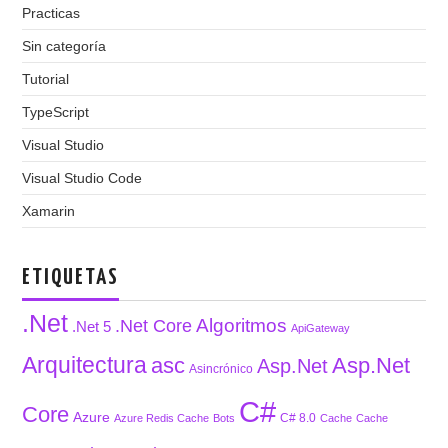
Practicas
Sin categoría
Tutorial
TypeScript
Visual Studio
Visual Studio Code
Xamarin
ETIQUETAS
.Net
Algoritmos
.Net Core
.Net 5
ApiGateway
Arquitectura
asc
Asp.Net
Asp.Net
Asincrónico
C#
Core
Azure
C# 8.0
Azure Redis Cache
Bots
Cache
Cache