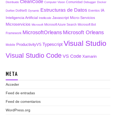
CleanCode
Comunidad
Distribuido
Computer Vision
Debugger
Docker
Estructuras de Datos
IA
DotNet5
Eventos
DotNet
Dynamic
Inteligencia Artificial
Javascript
Micro-Servicios
Intellicode
Microservicios
Microsoft Azure Search
Microsoft Bot
Microsoft
MicrosoftOrleans
Microsoft Orleans
Framework
Visual Studio
Typescript
ProductivityVS
Mobile
Visual Studio Code
VS Code
Xamarin
META
Acceder
Feed de entradas
Feed de comentarios
WordPress.org