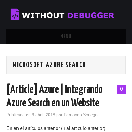
MENU
INICIO
MICROSOFT AZURE SEARCH
TUTORIALES
CALENDAR
[Article] Azure | Integrando
0
CONTÁCTAME
Azure Search en un Website
SOBRE MÍ
Publicada en
9 abril, 2018
por
Fernando Sonego
En en el artículos anterior (ir al articulo anterior)