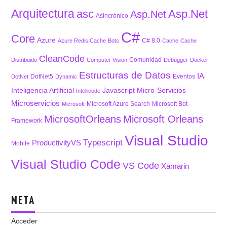
Arquitectura
asc
Asp.Net
Asp.Net
Asincrónico
C#
Core
Azure
C# 8.0
Azure Redis Cache
Bots
Cache
Cache
CleanCode
Comunidad
Distribuido
Computer Vision
Debugger
Docker
Estructuras de Datos
IA
DotNet5
Eventos
DotNet
Dynamic
Inteligencia Artificial
Javascript
Micro-Servicios
Intellicode
Microservicios
Microsoft Azure Search
Microsoft Bot
Microsoft
MicrosoftOrleans
Microsoft Orleans
Framework
Visual Studio
Typescript
ProductivityVS
Mobile
Visual Studio Code
VS Code
Xamarin
META
Acceder