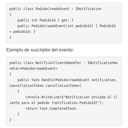
public class PedidoCreadoEvent : INotification

{

    public int PedidoId { get; }

    public PedidoCreadoEvent(int pedidoId) { PedidoId 
= pedidoId; }

Ejemplo de suscriptor del evento:
public class NotificarClienteHandler : INotificationHa
ndler<PedidoCreadoEvent>

{

    public Task Handle(PedidoCreadoEvent notification, 
CancellationToken cancellationToken)

    {

        Console.WriteLine($"Notificación enviada al cl
iente para el pedido {notification.PedidoId}");

        return Task.CompletedTask;

    }
