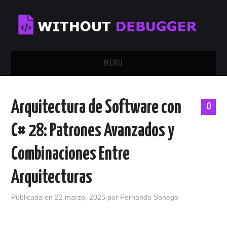
MENU
INICIO
Arquitectura de Software con
0
TUTORIALES
C# 28: Patrones Avanzados y
CALENDAR
Combinaciones Entre
CONTÁCTAME
Arquitecturas
SOBRE MÍ
Publicada en
22 marzo, 2025
por
Fernando Sonego