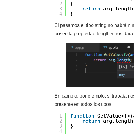
2
{
3
return
arg.length
4
}
Si pasamos el tipo string no habrá n
posee la propiedad length y nos dara 
En cambio, por ejemplo, si trabajamos
presente en todos los tipos.
1
function
GetValue<T>(
2
return
arg.length
3
}
4