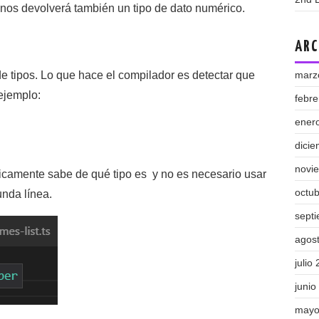
 nos devolverá también un tipo de dato numérico.
ARC
de tipos. Lo que hace el compilador es detectar que
marz
ejemplo:
febr
ener
dici
novi
icamente sabe de qué tipo es y no es necesario usar
octu
nda línea.
sept
agos
julio
junio
mayo