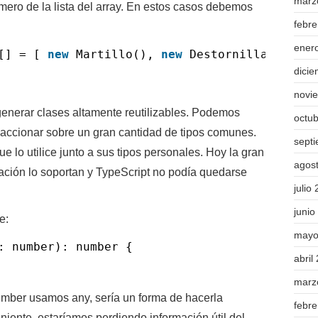
marz
mero de la lista del array. En estos casos debemos
febr
ener
a[] = [
new
Martillo(),
new
Destornillador(),
dici
novi
 generar clases altamente reutilizables. Podemos
octu
accionar sobre un gran cantidad de tipos comunes.
sept
e lo utilice junto a sus tipos personales. Hoy la gran
agos
ación lo soportan y TypeScript no podía quedarse
julio
junio
e:
mayo
: number): number {
abril
marz
mber usamos any, sería un forma de hacerla
febr
iente, estaríamos perdiendo información útil del