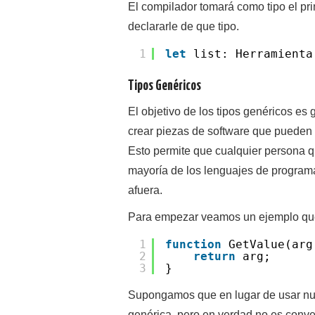
El compilador tomará como tipo el pri
declararle de que tipo.
1
let
list: Herramient
Tipos Genéricos
El objetivo de los tipos genéricos es
crear piezas de software que pueden 
Esto permite que cualquier persona qu
mayoría de los lenguajes de program
afuera.
Para empezar veamos un ejemplo qu
1
function
GetValue(arg
2
return
arg;
3
}
Supongamos que en lugar de usar nu
genérica, pero en verdad no es conven