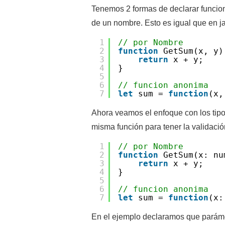
Tenemos 2 formas de declarar funcio
de un nombre. Esto es igual que en ja
1
// por Nombre
2
function
GetSum(x, y)
3
return
x + y;
4
}
5
6
// funcion anonima
7
let
sum =
function
(x
Ahora veamos el enfoque con los tipo
misma función para tener la validació
1
// por Nombre
2
function
GetSum(x: nu
3
return
x + y;
4
}
5
6
// funcion anonima
7
let
sum =
function
(x:
En el ejemplo declaramos que parámet