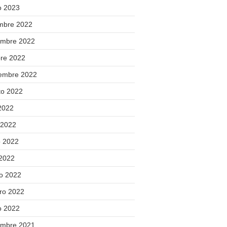
o 2023
embre 2022
embre 2022
bre 2022
iembre 2022
to 2022
 2022
 2022
 2022
 2022
o 2022
ero 2022
o 2022
embre 2021