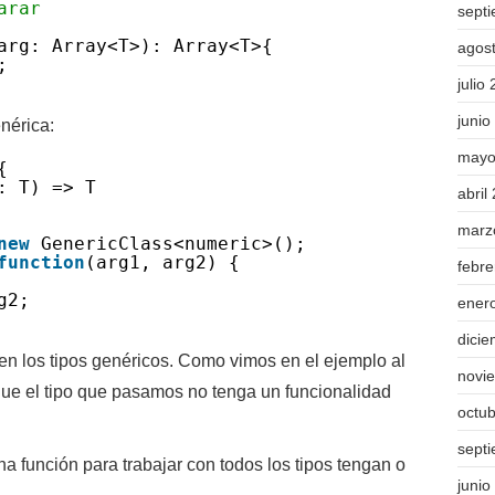
arar
sept
arg: Array<T>): Array<T>{
agos
;
julio
junio
nérica:
mayo
{
: T) => T
abril
marz
new
GenericClass<numeric>();
function
(arg1, arg2) {
febr
g2;
ener
dici
 en los tipos genéricos. Como vimos en el ejemplo al
novi
ue el tipo que pasamos no tenga un funcionalidad
octu
.
sept
a función para trabajar con todos los tipos tengan o
junio