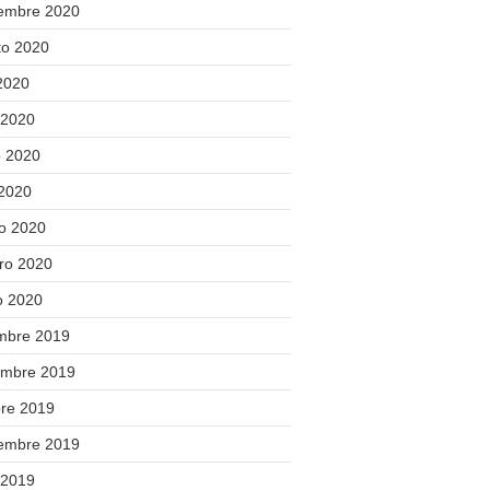
iembre 2020
to 2020
 2020
 2020
 2020
 2020
o 2020
ero 2020
o 2020
embre 2019
embre 2019
bre 2019
iembre 2019
 2019