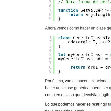
5
// Otra forma de decl
6
7
function
GetValue<T>(
8
return
arg.length
9
}
Ahora vemos como hacer un clase ge
1
class
GenericClass<T>
2
add(arg1: T, arg2
3
}
4
5
let
myGenericClass =
6
myGenericClass.add =
7
8
return
arg1 + ar
9
}
Por último, vamos hacer limitaciones
hacer una clase genérica puede ser q
como en el caso que devolvía length
Lo que podemos hacer es restringir un