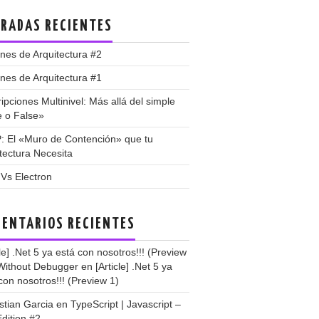
RADAS RECIENTES
nes de Arquitectura #2
nes de Arquitectura #1
ipciones Multinivel: Más allá del simple
e o False»
: El «Muro de Contención» que tu
tectura Necesita
 Vs Electron
ENTARIOS RECIENTES
cle] .Net 5 ya está con nosotros!!! (Preview
 Without Debugger
en
[Article] .Net 5 ya
con nosotros!!! (Preview 1)
stian Garcia
en
TypeScript | Javascript –
dition #2