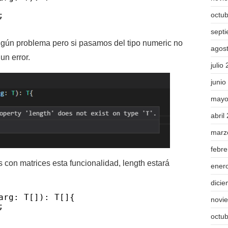
;
octu
sept
ingún problema pero si pasamos del tipo numeric no
agos
un error.
julio
junio
mayo
abril
marz
febr
 con matrices esta funcionalidad, length estará
ener
dici
arg: T[]): T[]{
novi
;
octu