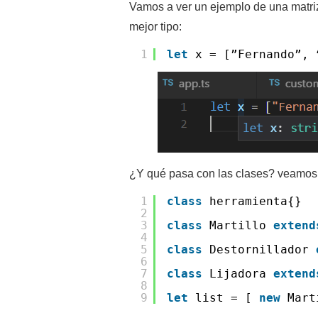
Vamos a ver un ejemplo de una matriz.
mejor tipo:
1
let
x = [”Fernando”,
¿Y qué pasa con las clases? veamos 
1
class
herramienta{}
2
3
class
Martillo
extend
4
5
class
Destornillador
6
7
class
Lijadora
extend
8
9
let
list = [
new
Mar