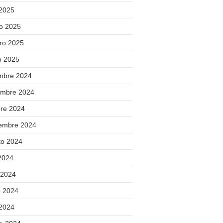
 2025
o 2025
ero 2025
o 2025
embre 2024
embre 2024
bre 2024
iembre 2024
to 2024
 2024
 2024
 2024
 2024
]