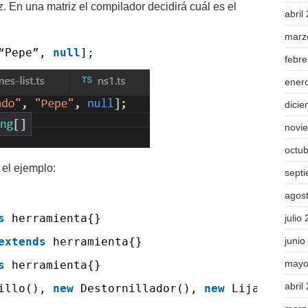
 En una matriz el compilador decidirá cuál es el
abril
marz
 “Pepe”,
null
];
febr
ener
dici
novi
octu
el ejemplo:
sept
agos
s
herramienta{}
julio
extends
herramienta{}
junio
mayo
s
herramienta{}
abril
tillo(),
new
Destornillador(),
new
Lijadora() 