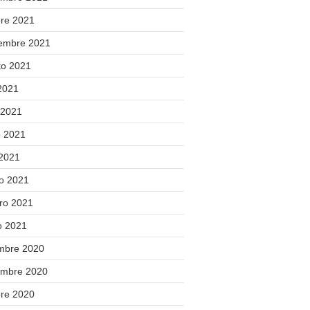
bre 2021
iembre 2021
to 2021
 2021
 2021
 2021
 2021
o 2021
ero 2021
o 2021
embre 2020
embre 2020
bre 2020