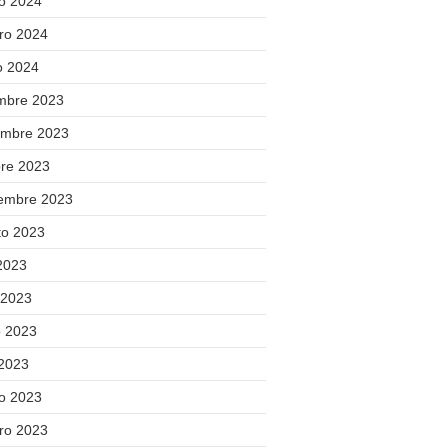
o 2024
ero 2024
o 2024
new
Lijadora() ]
embre 2023
embre 2023
bre 2023
iembre 2023
to 2023
 2023
 2023
 2023
 2023
o 2023
ero 2023