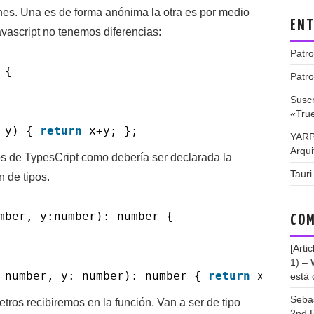
nes. Una es de forma anónima la otra es por medio
ENT
vascript no tenemos diferencias:
Patro
 {
Patro
Suscr
«Tru
, y) {
return
x+y; };
YARP
Arqui
s de TypesCript como debería ser declarada la
Tauri
n de tipos.
mber, y:number): number {
COM
[Arti
1) –
 number, y: number): number {
return
x+y; };
está 
Seba
ros recibiremos en la función. Van a ser de tipo
2nd E