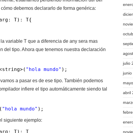
ener
n, cómo debemos declararlo de forma genérica:
dici
arg: T): T{
novi
octu
a variable T que a diferencia de any sera mas
sept
ón del tipo. Ahora que tenemos nuestra declaración
agos
julio
<string>(
"hola mundo"
);
junio
e vamos a pasar es de ese tipo. También podemos
mayo
ompilador infiere el tipo automáticamente siendo tal
abril
marz
(
"hola mundo"
);
febr
l siguiente ejemplo:
ener
arg: T): T
novi