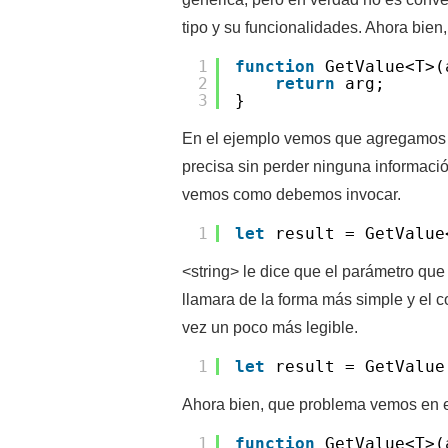
tipo y su funcionalidades. Ahora bie
1
function
GetValue<T>(
2
return
arg;
3
}
En el ejemplo vemos que agregamos l
precisa sin perder ninguna informaci
vemos como debemos invocar.
1
let
result = GetValue
<string> le dice que el parámetro qu
llamara de la forma más simple y el c
vez un poco más legible.
1
let
result = GetValue
Ahora bien, que problema vemos en e
1
function
GetValue<T>(