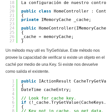
18
La configuración de nuestro controll
19
20
public
class
HomeController : Contro
21
{
22
private
IMemoryCache _cache;
23
24
public
HomeController(IMemoryCache m
25
{
26
_cache = memoryCache;
27
}
Un método muy util es TryGetValue. Este método nos
provee la capacidad de verificar si existe un objeto en el
caché por medio de una Key. Si existe nos devuelve
como salida el existente.
1
public
IActionResult CacheTryGetValu
2
{
3
DateTime cacheEntry;
4
5
// Look for cache key.
6
if
(!_cache.TryGetValue(CacheKeys.E
7
{
8
// Key not in cache, so get data.