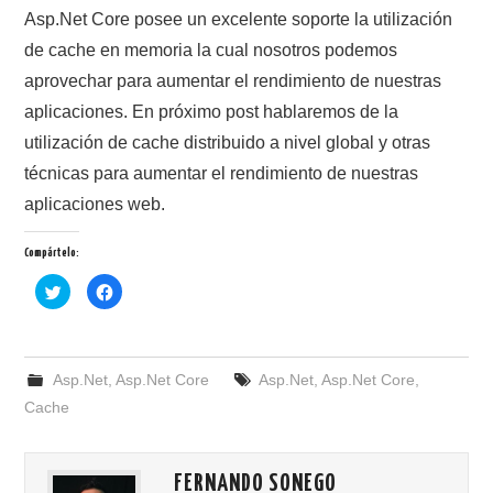
Asp.Net Core posee un excelente soporte la utilización
de cache en memoria la cual nosotros podemos
aprovechar para aumentar el rendimiento de nuestras
aplicaciones. En próximo post hablaremos de la
utilización de cache distribuido a nivel global y otras
técnicas para aumentar el rendimiento de nuestras
aplicaciones web.
Compártelo:
H
H
a
a
z
z
c
c
l
l
i
i
c
c
Asp.Net
p
,
p
Asp.Net Core
Asp.Net
,
Asp.Net Core
,
a
a
r
r
Cache
a
a
c
c
o
o
m
m
p
p
FERNANDO SONEGO
a
a