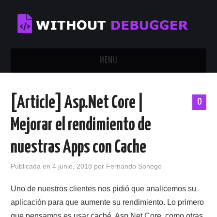
MENU
INICIO
[Article] Asp.Net Core |
0
TUTORIALES
Mejorar el rendimiento de
CALENDAR
nuestras Apps con Cache
CONTÁCTAME
Publicada en
4 junio, 2018
por
Fernando Sonego
SOBRE MÍ
Uno de nuestros clientes nos pidió que analicemos su
aplicación para que aumente su rendimiento. Lo primero
que pensamos es usar caché. Asp.Net Core, como otras