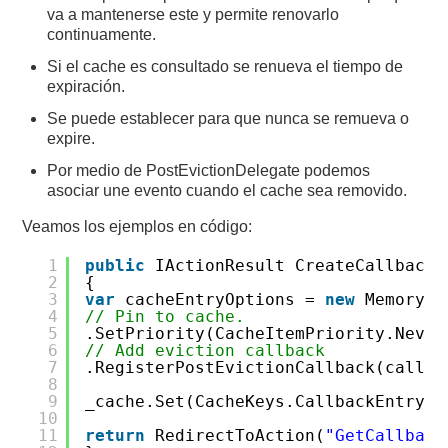
va a mantenerse este y permite renovarlo
continuamente.
Si el cache es consultado se renueva el tiempo de
expiración.
Se puede establecer para que nunca se remueva o
expire.
Por medio de PostEvictionDelegate podemos
asociar une evento cuando el cache sea removido.
Veamos los ejemplos en código:
1
public
IActionResult CreateCallbackE
2
{
3
var
cacheEntryOptions =
new
MemoryCa
4
// Pin to cache.
5
.SetPriority(CacheItemPriority.Never
6
// Add eviction callback
7
.RegisterPostEvictionCallback(callb
8
9
_cache.Set(CacheKeys.CallbackEntry, 
10
11
return
RedirectToAction(
"GetCallback