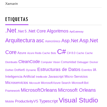
Xamarin
ETIQUETAS
.Net
Algoritmos
.Net Core
.Net 5
ApiGateway
Arquitectura
asc
Asp.Net
Asp.Net
Asincrónico
C#
Core
Azure
C# 8.0
Azure Redis Cache
Bots
Cache
Cache
CleanCode
Comunidad
Distribuido
Computer Vision
Debugger
Docker
Estructuras de Datos
IA
DotNet5
Eventos
DotNet
Dynamic
Inteligencia Artificial
Javascript
Micro-Servicios
Intellicode
Microservicios
Microsoft Azure Search
Microsoft Bot
Microsoft
MicrosoftOrleans
Microsoft Orleans
Framework
Visual Studio
Typescript
ProductivityVS
Mobile