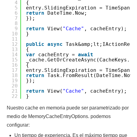
4
{
5
entry.SlidingExpiration = TimeSpan.F
6
return
DateTime.Now;
7
});
8
9
return
View(
"Cache"
, cacheEntry);
10
}
11
12
public
async
Task&amp;lt;IActionResu
13
{
14
var
cacheEntry =
await
15
_cache.GetOrCreateAsync(CacheKeys.En
16
{
17
entry.SlidingExpiration = TimeSpan.F
18
return
Task.FromResult(DateTime.Now)
19
});
20
21
return
View(
"Cache"
, cacheEntry);
22
}
Nuestro cache en memoria puede ser parametrizado por
medio de MemoryCacheEntryOptions. podemos
configurar:
Un tiempo de experiencia. Es el máximo tiempo que