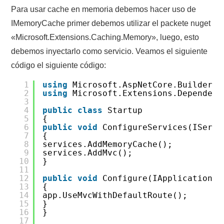
Para usar cache en memoria debemos hacer uso de
IMemoryCache primer debemos utilizar el packete nuget
«Microsoft.Extensions.Caching.Memory», luego, esto
debemos inyectarlo como servicio. Veamos el siguiente
código el siguiente código:
1
using
Microsoft.AspNetCore.Builder;
2
using
Microsoft.Extensions.Dependenc
3
4
public
class
Startup
5
{
6
public
void
ConfigureServices(IServi
7
{
8
services.AddMemoryCache();
9
services.AddMvc();
10
}
11
12
public
void
Configure(IApplicationBu
13
{
14
app.UseMvcWithDefaultRoute();
15
}
16
}
17