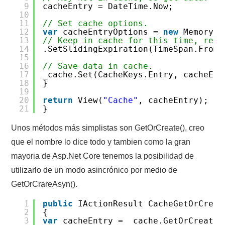
9
cacheEntry = DateTime.Now;
10
11
// Set cache options.
12
var
cacheEntryOptions =
new
MemoryCa
13
// Keep in cache for this time, rese
14
.SetSlidingExpiration(TimeSpan.FromS
15
16
// Save data in cache.
17
_cache.Set(CacheKeys.Entry, cacheEnt
18
}
19
20
return
View(
"Cache"
, cacheEntry);
21
}
Unos métodos más simplistas son GetOrCreate(), creo
que el nombre lo dice todo y tambien como la gran
mayoria de Asp.Net Core tenemos la posibilidad de
utilizarlo de un modo asincrónico por medio de
GetOrCrareAsyn().
1
public
IActionResult CacheGetOrCreat
2
{
3
var
cacheEntry = _cache.GetOrCreate(