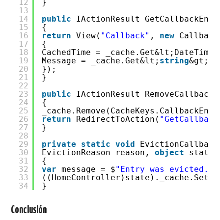
12
}
13
14
public
IActionResult GetCallbackEntr
15
{
16
return
View(
"Callback"
,
new
Callback
17
{
18
CachedTime = _cache.Get&lt;DateTime?
19
Message = _cache.Get&lt;
string
&gt;(C
20
});
21
}
22
23
public
IActionResult RemoveCallbackE
24
{
25
_cache.Remove(CacheKeys.CallbackEntr
26
return
RedirectToAction(
"GetCallback
27
}
28
29
private
static
void
EvictionCallback
30
EvictionReason reason,
object
state)
31
{
32
var
message = $
"Entry was evicted. R
33
((HomeController)state)._cache.Set(C
34
}
Conclusión