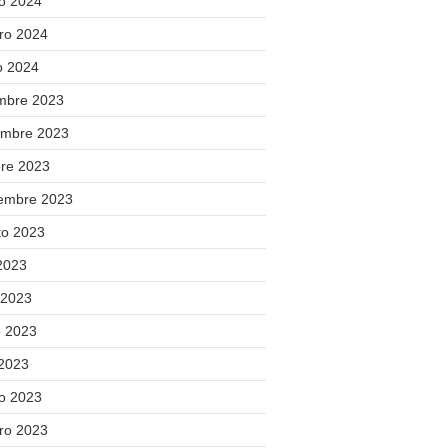
o 2024
ero 2024
o 2024
embre 2023
embre 2023
bre 2023
iembre 2023
to 2023
 2023
 2023
 2023
 2023
o 2023
ero 2023