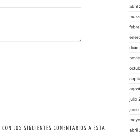
abril
marz
febr
ener
dici
novi
octu
sept
agos
julio
junio
mayo
O CON LOS SIGUIENTES COMENTARIOS A ESTA
abril