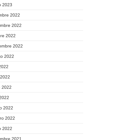
o 2023
embre 2022
embre 2022
bre 2022
iembre 2022
to 2022
 2022
 2022
 2022
 2022
o 2022
ero 2022
o 2022
embre 2021