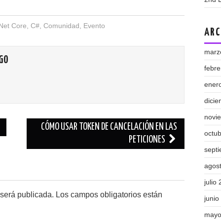
Net Core
,
C#
,
Comunidad
,
Evento
ARC
marz
GO
febr
ener
dici
novi
CÓMO USAR TOKEN DE CANCELACIÓN EN LAS
octu
PETICIONES
sept
agos
julio
 será publicada.
Los campos obligatorios están
junio
mayo