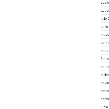
sept
agos
julio
junio
mayo
abril
marz
febr
ener
dici
novi
octu
sept
junio