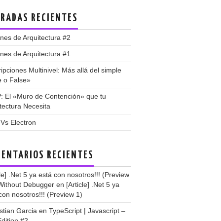
RADAS RECIENTES
nes de Arquitectura #2
nes de Arquitectura #1
ipciones Multinivel: Más allá del simple
e o False»
: El «Muro de Contención» que tu
tectura Necesita
 Vs Electron
ENTARIOS RECIENTES
cle] .Net 5 ya está con nosotros!!! (Preview
 Without Debugger
en
[Article] .Net 5 ya
con nosotros!!! (Preview 1)
stian Garcia
en
TypeScript | Javascript –
dition #2