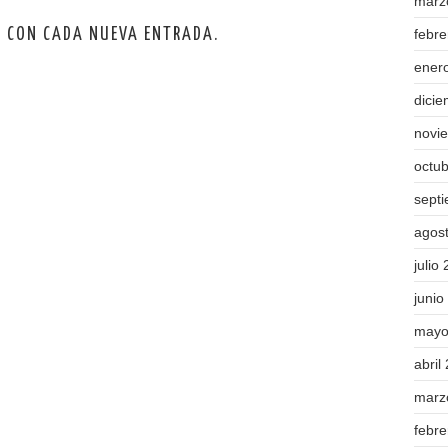
marz
O CON CADA NUEVA ENTRADA.
febr
ener
dici
novi
octu
sept
agos
julio
junio
mayo
abril
marz
febr