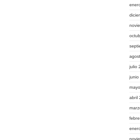
ener
dici
novi
octu
sept
agos
julio
junio
mayo
abril
marz
febr
ener
novi