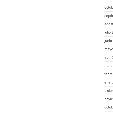
octu
sept
agos
julio
junio
mayo
abril
marz
febr
ener
dici
novi
octu