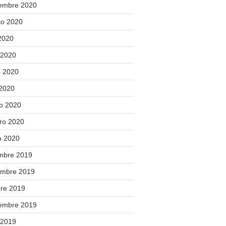
iembre 2020
to 2020
 2020
 2020
 2020
 2020
o 2020
ero 2020
o 2020
embre 2019
embre 2019
bre 2019
iembre 2019
 2019