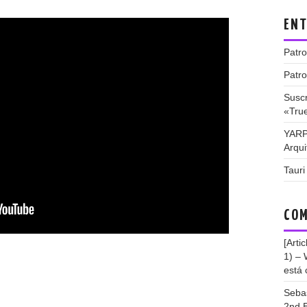
ENT
Patro
Patro
Suscr
«Tru
YARP
Arqui
Tauri
COM
[Arti
1) –
está 
Seba
2nd E