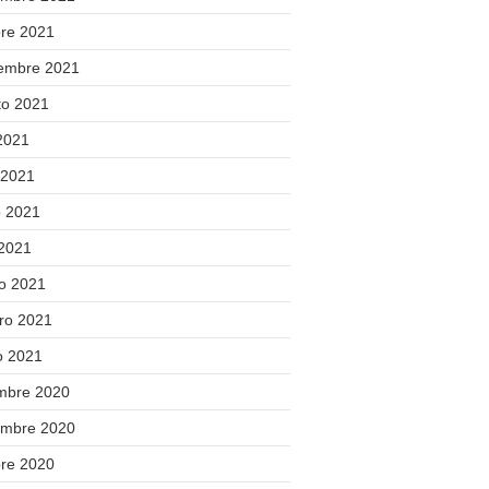
bre 2021
iembre 2021
to 2021
 2021
 2021
 2021
 2021
o 2021
ero 2021
o 2021
embre 2020
embre 2020
bre 2020