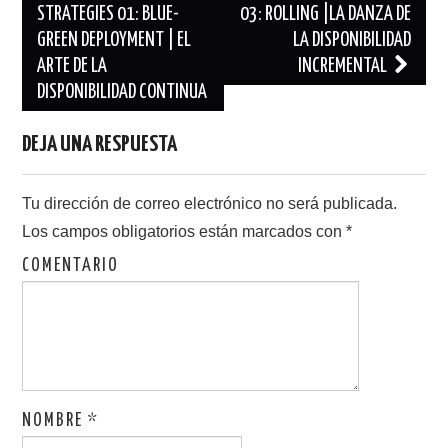
r
o
de
STRATEGIES 01: BLUE-
03: ROLLING |LA DANZA DE
(
k
S
(
GREEN DEPLOYMENT | EL
LA DISPONIBILIDAD
entradas
e
S
a
e
ARTE DE LA
INCREMENTAL
b
a
r
b
DISPONIBILIDAD CONTINUA
e
r
e
e
n
e
u
n
DEJA UNA RESPUESTA
n
u
a
n
v
a
e
v
n
e
t
n
Tu dirección de correo electrónico no será publicada.
a
t
n
a
Los campos obligatorios están marcados con
*
a
n
n
a
u
n
COMENTARIO
e
u
v
e
a
v
)
a
)
NOMBRE
*