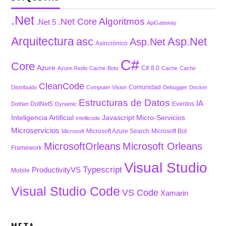
.Net
Algoritmos
.Net Core
.Net 5
ApiGateway
Arquitectura
asc
Asp.Net
Asp.Net
Asincrónico
C#
Core
Azure
C# 8.0
Azure Redis Cache
Bots
Cache
Cache
CleanCode
Comunidad
Distribuido
Computer Vision
Debugger
Docker
Estructuras de Datos
IA
DotNet5
Eventos
DotNet
Dynamic
Inteligencia Artificial
Javascript
Micro-Servicios
Intellicode
Microservicios
Microsoft Azure Search
Microsoft Bot
Microsoft
MicrosoftOrleans
Microsoft Orleans
Framework
Visual Studio
Typescript
ProductivityVS
Mobile
Visual Studio Code
VS Code
Xamarin