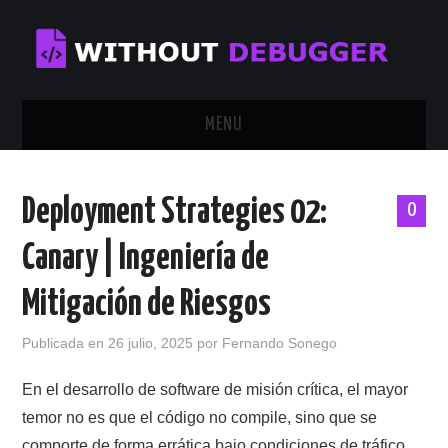
MENU
INICIO
Deployment Strategies 02:
0
TUTORIALES
Canary | Ingeniería de
CALENDAR
Mitigación de Riesgos
CONTÁCTAME
Publicada en
26 julio, 2025
por
Fernando Sonego
SOBRE MÍ
En el desarrollo de software de misión crítica, el mayor
temor no es que el código no compile, sino que se
comporte de forma errática bajo condiciones de tráfico