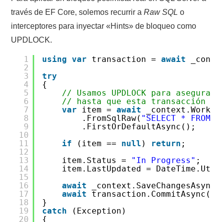
través de EF Core, solemos recurrir a
Raw SQL
o
interceptores para inyectar «Hints» de bloqueo como
UPDLOCK.
1
using
var
transaction =
await
_conte
2
3
try
4
{
5
// Usamos UPDLOCK para asegurar 
6
// hasta que esta transacción ha
7
var
item =
await
_context.WorkIt
8
.FromSqlRaw(
"SELECT * FROM W
9
.FirstOrDefaultAsync();
10
11
if
(item ==
null
)
return
;
12
13
item.Status =
"In Progress"
;
14
item.LastUpdated = DateTime.UtcN
15
16
await
_context.SaveChangesAsync(
17
await
transaction.CommitAsync();
18
}
19
catch
(Exception)
20
{