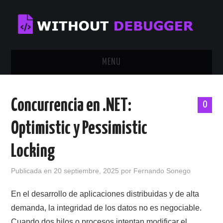
MENU
INICIO
Concurrencia en .NET:
0
TUTORIALES
Optimistic y Pessimistic
CALENDAR
Locking
CONTÁCTAME
Publicada en
20 septiembre, 2025
por
Fernando Sonego
SOBRE MÍ
En el desarrollo de aplicaciones distribuidas y de alta
demanda, la integridad de los datos no es negociable.
Cuando dos hilos o procesos intentan modificar el