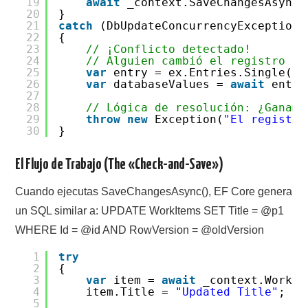
19
await
_context.SaveChangesAsync(
20
}
21
catch
(DbUpdateConcurrencyException 
22
{
23
// ¡Conflicto detectado!
24
// Alguien cambió el registro en
25
var
entry = ex.Entries.Single();
26
var
databaseValues =
await
entry
27
28
// Lógica de resolución: ¿Ganamo
29
throw
new
Exception(
"El registro
30
}
El Flujo de Trabajo (The «Check-and-Save»)
Cuando ejecutas SaveChangesAsync(), EF Core genera
un SQL similar a: UPDATE WorkItems SET Title = @p1
WHERE Id = @id AND RowVersion = @oldVersion
1
try
2
{
3
var
item =
await
_context.WorkIt
4
item.Title =
"Updated Title"
;
5