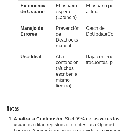
Experiencia
El usuario
El usuario puede recib
de Usuario
espera
al final
(Latencia)
Manejo de
Prevención
Catch de
Errores
de
DbUpdateConcurrenc
Deadlocks
manual
Uso Ideal
Alta
Baja contención (Lec
contención
frecuentes, pocas col
(Muchos
escriben al
mismo
tiempo)
Notas
Analiza la Contención:
Si el 99% de las veces los
usuarios editan registros diferentes, usa Optimistic
Locking. Ahorrarás recursos de servidor y mejorarás