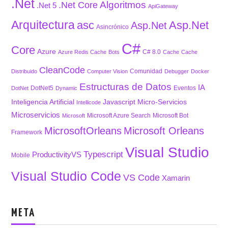
.Net
Algoritmos
.Net Core
.Net 5
ApiGateway
Arquitectura
asc
Asp.Net
Asp.Net
Asincrónico
C#
Core
Azure
C# 8.0
Azure Redis Cache
Bots
Cache
Cache
CleanCode
Comunidad
Distribuido
Computer Vision
Debugger
Docker
Estructuras de Datos
IA
DotNet5
Eventos
DotNet
Dynamic
Inteligencia Artificial
Javascript
Micro-Servicios
Intellicode
Microservicios
Microsoft Azure Search
Microsoft Bot
Microsoft
MicrosoftOrleans
Microsoft Orleans
Framework
Visual Studio
Typescript
ProductivityVS
Mobile
Visual Studio Code
VS Code
Xamarin
META