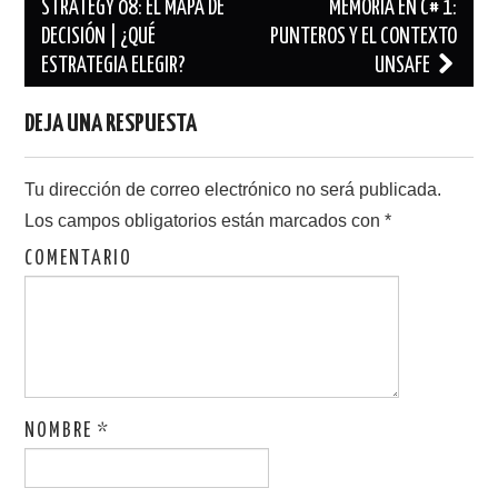
r
o
de
STRATEGY 08: EL MAPA DE
MEMORIA EN C# 1:
(
k
S
(
DECISIÓN | ¿QUÉ
PUNTEROS Y EL CONTEXTO
entradas
e
S
a
e
ESTRATEGIA ELEGIR?
UNSAFE
b
a
r
b
e
r
e
e
DEJA UNA RESPUESTA
n
e
u
n
n
u
a
n
v
a
Tu dirección de correo electrónico no será publicada.
e
v
n
e
t
n
Los campos obligatorios están marcados con
*
a
t
n
a
a
n
COMENTARIO
n
a
u
n
e
u
v
e
a
v
)
a
)
NOMBRE
*