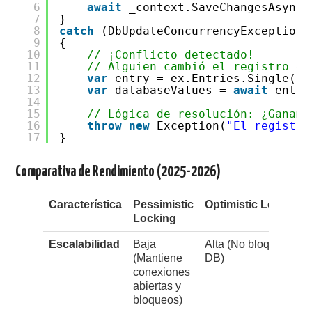
6
await
_context.SaveChangesAsync(
7
}
8
catch
(DbUpdateConcurrencyException 
9
{
10
// ¡Conflicto detectado!
11
// Alguien cambió el registro en
12
var
entry = ex.Entries.Single();
13
var
databaseValues =
await
entry
14
15
// Lógica de resolución: ¿Ganamo
16
throw
new
Exception(
"El registro
17
}
Comparativa de Rendimiento (2025-2026)
Característica
Pessimistic
Optimistic Locking
Locking
Escalabilidad
Baja
Alta (No bloquea rec
(Mantiene
DB)
conexiones
abiertas y
bloqueos)