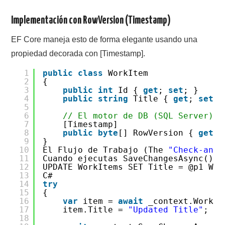
Implementación con RowVersion (Timestamp)
EF Core maneja esto de forma elegante usando una
propiedad decorada con [Timestamp].
1
public
class
WorkItem
2
{
3
public
int
Id {
get
;
set
; }
4
public
string
Title {
get
;
set
; 
5
6
// El motor de DB (SQL Server) a
7
[Timestamp]
8
public
byte
[] RowVersion {
get
;
9
}
10
El Flujo de Trabajo (The
"Check-and-
11
Cuando ejecutas SaveChangesAsync(), 
12
UPDATE WorkItems SET Title = @p1 WHE
13
C#
14
try
15
{
16
var
item =
await
_context.WorkIt
17
item.Title =
"Updated Title"
;
18