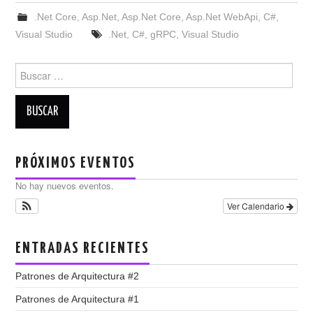
.Net Core
,
Asp.Net
,
Asp.Net Core
,
Asp.Net WebApi
,
C#
,
Visual Studio
.Net
,
C#
,
gRPC
,
Visual Studio
Buscar:
PRÓXIMOS EVENTOS
No hay nuevos eventos.
Ver Calendario
ENTRADAS RECIENTES
Patrones de Arquitectura #2
Patrones de Arquitectura #1