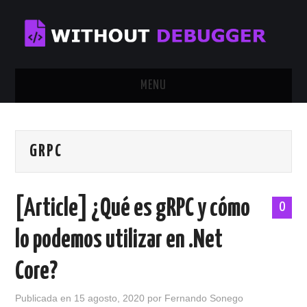
MENU
INICIO
GRPC
TUTORIALES
CALENDAR
[Article] ¿Qué es gRPC y cómo
0
CONTÁCTAME
lo podemos utilizar en .Net
SOBRE MÍ
Core?
Publicada en
15 agosto, 2020
por
Fernando Sonego