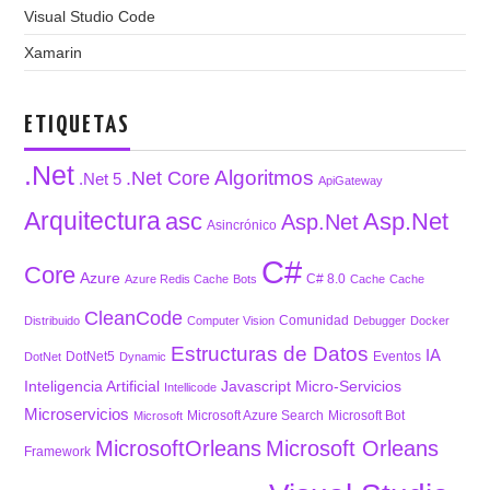
Visual Studio Code
Xamarin
ETIQUETAS
.Net
Algoritmos
.Net Core
.Net 5
ApiGateway
Arquitectura
asc
Asp.Net
Asp.Net
Asincrónico
C#
Core
Azure
C# 8.0
Azure Redis Cache
Bots
Cache
Cache
CleanCode
Comunidad
Distribuido
Computer Vision
Debugger
Docker
Estructuras de Datos
IA
DotNet5
Eventos
DotNet
Dynamic
Inteligencia Artificial
Javascript
Micro-Servicios
Intellicode
Microservicios
Microsoft Azure Search
Microsoft Bot
Microsoft
MicrosoftOrleans
Microsoft Orleans
Framework